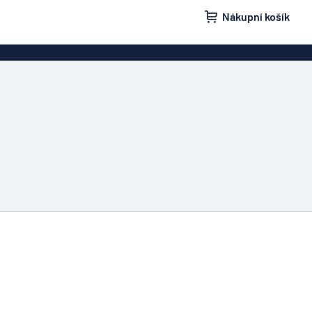
Nákupní košík
ovky
Domovní značení
isní schránky
Značení „Žádnou nežádoucí poštu“
načení
Štítky a cedulky