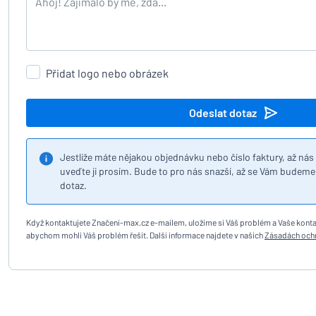
Přidat logo nebo obrázek
Odeslat dotaz
Jestliže máte nějakou objednávku nebo číslo faktury, až ná
uveďte ji prosím. Bude to pro nás snazší, až se Vám budeme
dotaz.
Když kontaktujete Značení-max.cz e-mailem, uložíme si Váš problém a Vaše kontak
abychom mohli Váš problém řešit. Další informace najdete v našich
Zásadách ochr