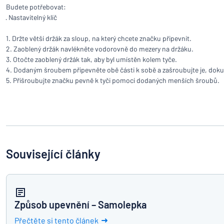
Zobrazit všechny kategorie
Budete potřebovat:
· Nastavitelný klíč
Vyžádat
si
1. Držte větší držák za sloup, na který chcete značku připevnit.
nabídku
2. Zaoblený držák navlékněte vodorovně do mezery na držáku.
Přihlášení
Nenacház
3. Otočte zaoblený držák tak, aby byl umístěn kolem tyče.
4. Dodaným šroubem připevněte obě části k sobě a zašroubujte je, dokud
Služby
5. Přišroubujte značku pevně k tyči pomocí dodaných menších šroubů.
zákazníkům
Jednotlivec
/
Podnik
Související články
Způsob upevnění – Samolepka
Přečtěte si tento článek