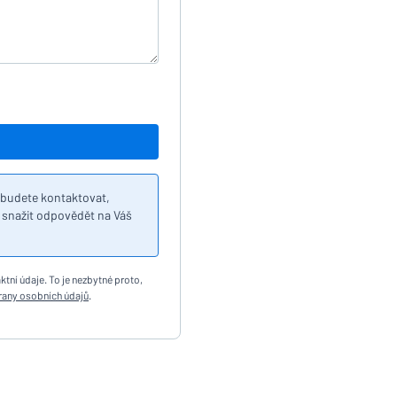
s budete kontaktovat,
 snažit odpovědět na Váš
tní údaje. To je nezbytné proto,
any osobních údajů
.