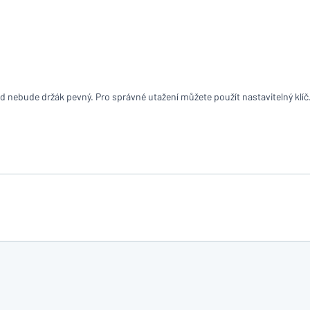
íte, co hledáte?
Začněte navrhovat
 nebude držák pevný. Pro správné utažení můžete použít nastavitelný klíč