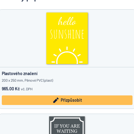
Zobrazit všechny kategorie
Vyžádat
si
nabídku
Přihlášení
Nenacházíte, co hledáte?
Porovná
Začněte navrhovat
Služby
zákazníkům
Jednotlivec
/
Podnik
Plastového značení
200 x 250 mm, Pěnové PVC (plast)
965.00 Kč
vč. DPH
Přizpůsobit