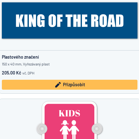
Plastového značení
150 x 40 mm, Vyřezávaný plast
205.00 Kč
vč. DPH
Přizpůsobit