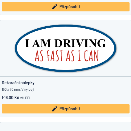
Přizpůsobit
Dekorační nálepky
150 x 70 mm, Vinylový
146.00 Kč
vč. DPH
Přizpůsobit