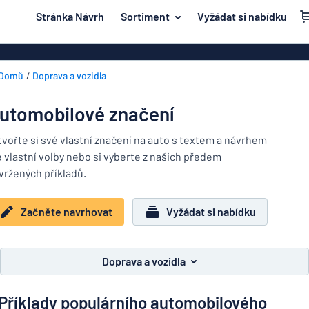
 na hlavní obsah
Stránka Návrh
Sortiment
Vyžádat si nabídku
e navrhovat
Materiál
Plastové znač
Zpět na
Domů
Doprava a vozidla
Akrylové zna
Dvěře a poštovní schránka
nabídku
Mosazné znač
Dum a domácnost
utomobilové značení
Magnetické z
Nejpopulárnější
Doprava a vozidla
tvořte si své vlastní značení na auto s textem a návrhem
Značení z ner
e vlastní volby nebo si vyberte z našich předem
Materiál
Jmenovky
Dvěře
vržených příkladů.
Dřevěné znač
a
Dekály
poštovní
Hliníkové zna
Dum
Začněte navrhovat
Vyžádat si nabídku
schránka
Značení o domácích zvířatech
a
Dekorační ná
Doprava
domácnost
Dětské značení
Vinylové text
a
Doprava a vozidla
vozidla
Transparenty
Jmenovky
Příklady populárního automobilového