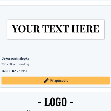
Dekorační nálepky
250 x 50 mm, Vinylový
146.00 Kč
vč. DPH
Přizpůsobit