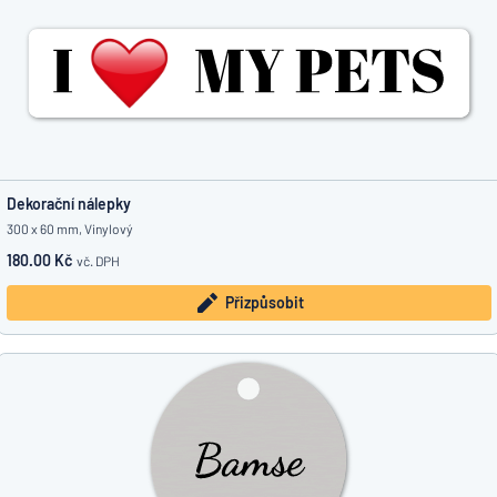
Dekorační nálepky
300 x 60 mm, Vinylový
180.00 Kč
vč. DPH
Přizpůsobit