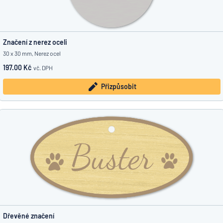
Značení z nerez oceli
30 x 30 mm, Nerez ocel
197.00 Kč
vč. DPH
Přizpůsobit
Dřevěné značení