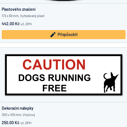
Plastového značení
172 x 83 mm, Vyřezávaný plast
442.00 Kč
vč. DPH
Přizpůsobit
Dekorační nálepky
300 x 105 mm, Vinylový
250.00 Kč
vč. DPH