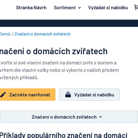
 na hlavní obsah
Stránka Návrh
Sortiment
Vyžádat si nabídku
e navrhovat
Materiál
Plastové znač
Zpět na
Domů
Značení o domácích zvířatech
Akrylové zna
Dvěře a poštovní schránka
nabídku
Mosazné znač
Dum a domácnost
načení o domácích zvířatech
Magnetické z
Nejpopulárnější
Doprava a vozidla
tvořte si své vlastní značení na domácí zvíře s textem a
Značení z ner
vrhem dle vlastní volby nebo si vyberte z našich předem
Materiál
Jmenovky
Dvěře
vržených příkladů.
Dřevěné znač
a
Dekály
poštovní
Hliníkové zna
Dum
Začněte navrhovat
Vyžádat si nabídku
schránka
Značení o domácích zvířatech
a
Dekorační ná
Doprava
domácnost
Dětské značení
Vinylové text
a
Značení o domácích zvířatech
vozidla
Transparenty
Jmenovky
Příklady populárního značení na domácí