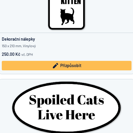
Dekorační nálepky
150 x 210 mm, Vinylový
250.00 Kč
vč. DPH
Přizpůsobit