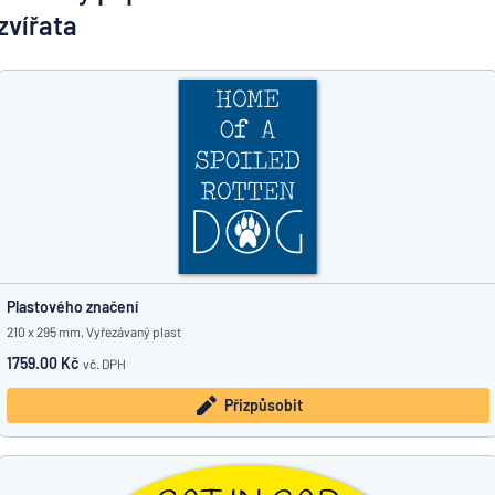
Zobrazit všechny kategorie
zvířata
Vyžádat
si
nabídku
Přihlášení
Nenacházíte, co hledáte?
Porovná
Začněte navrhovat
Služby
zákazníkům
Jednotlivec
/
Podnik
Plastového značení
210 x 295 mm, Vyřezávaný plast
1759.00 Kč
vč. DPH
Přizpůsobit