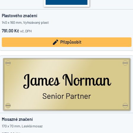
Plastového značení
140 x 160 mm, Vyřezávaný plast
791.00 Kč
vč. DPH
Přizpůsobit
Mosazné značení
170 x 70 mm, Lesklá mosaz