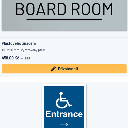
Plastového značení
180 x 60 mm, Vyřezávaný plast
458.00 Kč
vč. DPH
Přizpůsobit