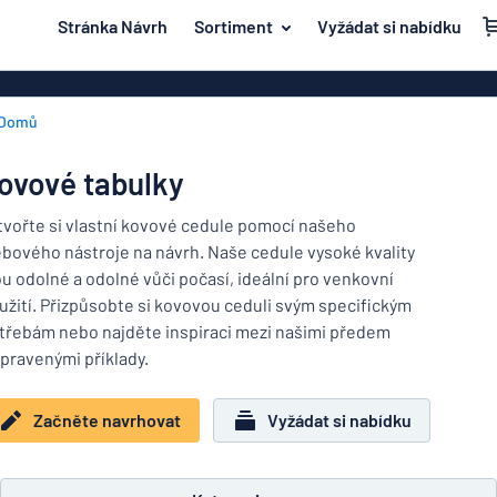
 na hlavní obsah
Stránka Návrh
Sortiment
Vyžádat si nabídku
e navrhovat
Materiál
Plastové znač
Zpět na
Domů
Akrylové zna
Dvěře a poštovní schránka
nabídku
Mosazné znač
Dum a domácnost
ovové tabulky
Magnetické z
Nejpopulárnější
Doprava a vozidla
tvořte si vlastní kovové cedule pomocí našeho
Značení z ner
bového nástroje na návrh. Naše cedule vysoké kvality
Materiál
Jmenovky
Dvěře
ou odolné a odolné vůči počasí, ideální pro venkovní
Dřevěné znač
a
užití. Přizpůsobte si kovovou ceduli svým specifickým
Dekály
poštovní
Hliníkové zna
Dum
třebám nebo najděte inspiraci mezi našimi předem
schránka
Značení o domácích zvířatech
a
ipravenými příklady.
Dekorační ná
Doprava
domácnost
Dětské značení
Vinylové text
a
Začněte navrhovat
Vyžádat si nabídku
vozidla
Transparenty
Jmenovky