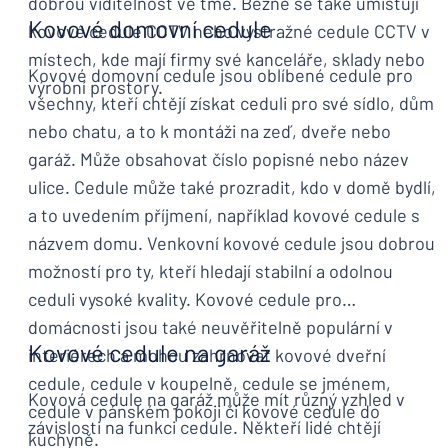
dobrou viditelnost ve tmě. Běžně se také umisťují
Kovové domovní cedule
kovové cedule CCTV nebo výstražné cedule CCTV v
místech, kde mají firmy své kanceláře, sklady nebo
Kovové domovní cedule jsou oblíbené cedule pro
výrobní prostory.
všechny, kteří chtějí získat ceduli pro své sídlo, dům
nebo chatu, a to k montáži na zeď, dveře nebo
garáž. Může obsahovat číslo popisné nebo název
ulice. Cedule může také prozradit, kdo v domě bydlí,
a to uvedením příjmení, například kovové cedule s
názvem domu. Venkovní kovové cedule jsou dobrou
možností pro ty, kteří hledají stabilní a odolnou
ceduli vysoké kvality. Kovové cedule pro
domácnosti jsou také neuvěřitelně populární v
Kovové cedule na garáž
interiérech a mohou zahrnovat kovové dveřní
cedule, cedule v koupelně, cedule se jménem,
Kovová cedule na garáž může mít různý vzhled v
cedule v pánském pokoji či kovové cedule do
závislosti na funkci cedule. Někteří lidé chtějí
kuchyně.