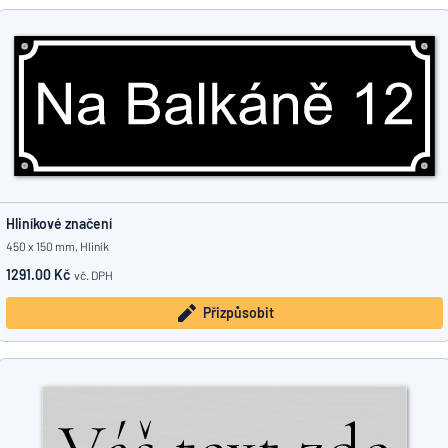
Hliníkové značení
450 x 150 mm, Hliník
1291.00 Kč
vč. DPH
Přizpůsobit