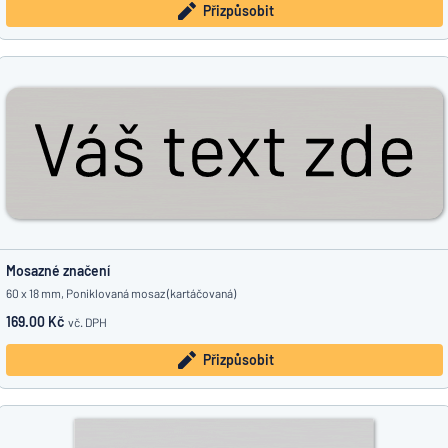
Přizpůsobit
Mosazné značení
60 x 18 mm, Poniklovaná mosaz (kartáčovaná)
169.00 Kč
vč. DPH
Přizpůsobit