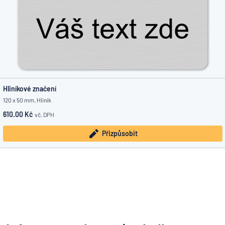
Hliníkové značení
120 x 50 mm, Hliník
610.00 Kč
vč. DPH
Přizpůsobit