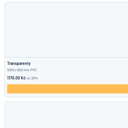
Zobrazit všechny kategorie
Vyžádat
si
nabídku
Přihlášení
Nenacház
Služby
zákazníkům
Jednotlivec
/
Podnik
Transparenty
1000 x 500 mm, PVC
1170.00 Kč
vč. DPH