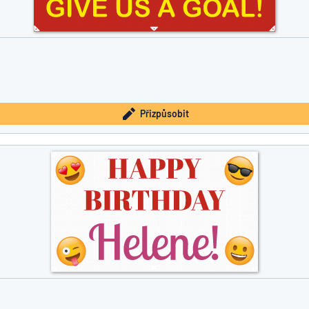
Přizpůsobit