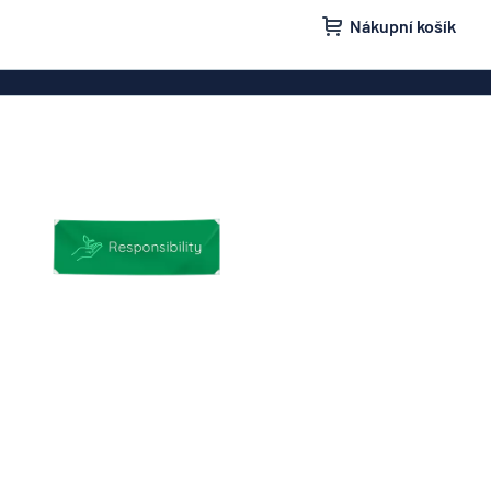
Nákupní košík
ovky
Domovní značení
isní schránky
Značení „Žádnou nežádoucí poštu“
načení
Štítky a cedulky