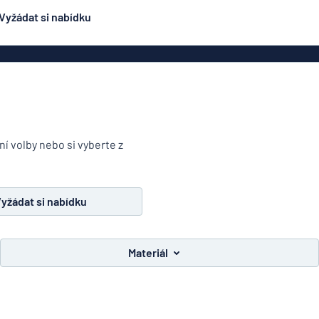
Vyžádat si nabídku
ení
Oboustranné značení
Nejpopulárnější
čení
Plakáty
Jmen
ení
Eco Board
načení
PVC cedule
ní volby nebo si vyberte z
ez oceli
Hliníkové značení
Značení na dop
podobné
ení
smaltovanému značení
yžádat si nabídku
čení
Rolety
lepky
Dveřní z
Materiál
y