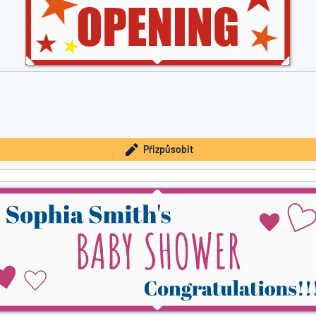
Přizpůsobit