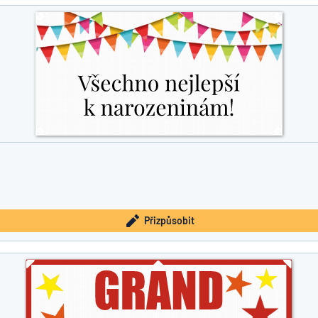
íte, co hledáte?
Začněte navrhovat
Přizpůsobit