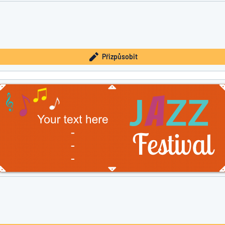
Přizpůsobit