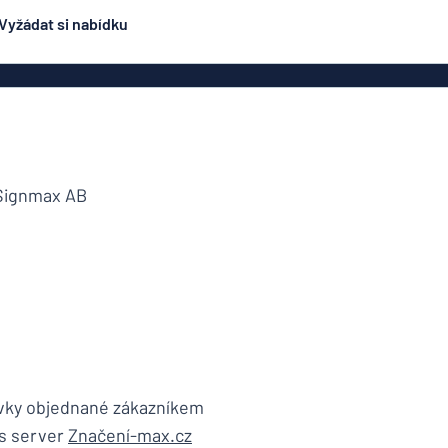
Vyžádat si nabídku
ení
Oboustranné značení
Nejpopulárnější
čení
Plakáty
Jmen
ení
Eco Board
načení
PVC cedule
 Signmax AB
ez oceli
Hliníkové značení
Značení na dop
podobné
ení
smaltovanému značení
čení
Rolety
lepky
Dveřní z
y
ávky objednané zákazníkem
es server
Značení-max.cz