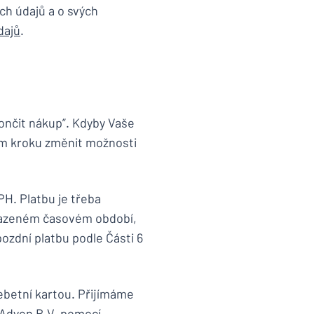
ch údajů a o svých
dajů
.
ončit nákup”. Kdyby Vaše
ím kroku změnit možnosti
PH. Platbu je třeba
hrazeném časovém období,
ozdní platbu podle Části 6
ebetní kartou. Přijímáme
 Adyen B.V. pomocí