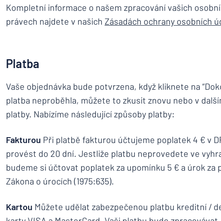
Kompletní informace o našem zpracování vašich osobní
právech najdete v našich
Zásadách ochrany osobních ú
Platba
Vaše objednávka bude potvrzena, když kliknete na “Dok
platba neproběhla, můžete to zkusit znovu nebo v dalš
platby. Nabízíme následující způsoby platby:
Fakturou
Při platbě fakturou účtujeme poplatek 4 € v D
provést do 20 dní. Jestliže platbu neprovedete ve vy
budeme si účtovat poplatek za upomínku 5 € a úrok za p
Zákona o úrocích (1975:635).
Kartou
Můžete udělat zabezpečenou platbu kreditní / d
karty VISA a MasterCard. Vaši platbu bude zpracovávat