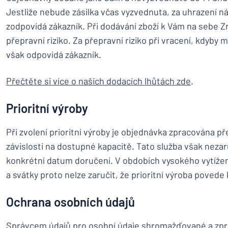
Jestliže nebude zásilka včas vyzvednuta, za uhrazení n
zodpovídá zákazník. Při dodávání zboží k Vám na sebe 
přepravní riziko. Za přepravní riziko při vracení, kdyby m
však odpovídá zákazník.
Přečtěte si více o našich dodacích lhůtách zde
.
Prioritní výroby
Při zvolení prioritní výroby je objednávka zpracována p
závislosti na dostupné kapacitě. Tato služba však nezar
konkrétní datum doručení. V obdobích vysokého vytížení
a svátky proto nelze zaručit, že prioritní výroba povede
Ochrana osobních údajů
Správcem údajů pro osobní údaje shromažďované a zpra