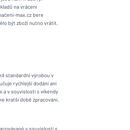
ákladů na vrácení
Značení-max.cz bere
ělo být zboží nutno vrátit,
řed standardní výrobou v
učuje rychlejší dodání ani
 a v souvislosti s víkendy
 ke kratší době zpracování.
covávané v souvislosti s