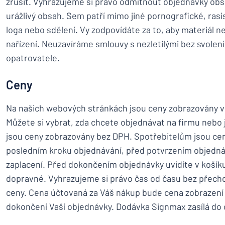
zrušit. Vyhrazujeme si právo odmítnout objednávky ob
urážlivý obsah. Sem patří mimo jiné pornografické, rasis
loga nebo sdělení. Vy zodpovídáte za to, aby materiál n
nařízení. Neuzavíráme smlouvy s nezletilými bez svolení
opatrovatele.
Ceny
Na našich webových stránkách jsou ceny zobrazovány v
Můžete si vybrat, zda chcete objednávat na firmu nebo 
jsou ceny zobrazovány bez DPH. Spotřebitelům jsou ce
posledním kroku objednávání, před potvrzením objednáv
zaplacení. Před dokončením objednávky uvidíte v košík
dopravné. Vyhrazujeme si právo čas od času bez přech
ceny. Cena účtovaná za Váš nákup bude cena zobrazení
dokončení Vaší objednávky. Dodávka Signmax zasílá do 