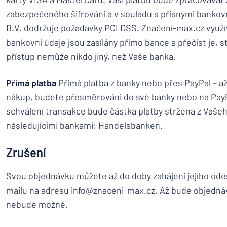
zabezpečeného šifrování a v souladu s přísnými bankov
B.V. dodržuje požadavky PCI DSS. Značení-max.cz využív
bankovní údaje jsou zasílány přímo bance a přečíst je, st
přístup nemůže nikdo jiný, než Vaše banka.
Přímá platba
Přímá platba z banky nebo přes PayPal – až
nákup, budete přesměrováni do své banky nebo na PayP
schválení transakce bude částka platby stržena z Vaše
následujícími bankami: Handelsbanken.
Zrušení
Svou objednávku můžete až do doby zahájení jejího odesí
mailu na adresu info@znaceni-max.cz. Až bude objednáv
nebude možné.