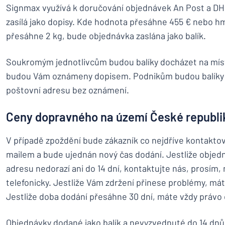
Signmax využívá k doručování objednávek An Post a DH
zasílá jako dopisy. Kde hodnota přesáhne 455 € nebo 
přesáhne 2 kg, bude objednávka zaslána jako balík.
Soukromým jednotlivcům budou balíky docházet na míst
budou Vám oznámeny dopisem. Podnikům budou balíky
poštovní adresu bez oznámení.
Ceny dopravného na území České republi
V případě zpoždění bude zákazník co nejdříve kontaktov
mailem a bude ujednán nový čas dodání. Jestliže obje
adresu nedorazí ani do 14 dní, kontaktujte nás, prosím
telefonicky. Jestliže Vám zdržení přinese problémy, mát
Jestliže doba dodání přesáhne 30 dní, máte vždy právo 
Objednávky dodané jako balík a nevyzvednuté do 14 dnů