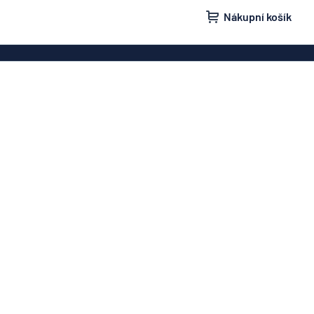
Nákupní košík
ovky
Domovní značení
isní schránky
Značení „Žádnou nežádoucí poštu“
načení
Štítky a cedulky