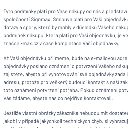
Zobrazit všechny kategorie
Tyto podmínky platí pro Vaše nákupy od nás a představ
Vyžádat
společností Signmax. Smlouva platí pro Vaši objednávk
si
nabídku
dotazy a spory, které by mohly v důsledku Vašeho nákup
Přihlášení
Nenacház
podmínek nákupu, která platí pro Vaši objednávku, je v
Služby
znaceni-max.cz v čase kompletace Vaší objednávky.
zákazníkům
Jednotlivec
/
Podnik
Až Vaši objednávku přijmeme, bude na e-mailovou adres
objednávky posláno oznámení o potvrzení Vašeho náku
zajistěte, abyste při vyhotovování své objednávky zada
adresu, protože pro veškerý budoucí kontakt s naší zá
toto oznámení potvrzení potřeba. Pokud oznámení potv
Vás žádáme, abyste nás co nejdříve kontaktovali.
Jestliže vlastní obrázky zákazníka nebudou mít dostate
jakož i v případě jakýchkoli technických chyb, si vyhra