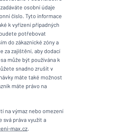
 zadáváte osobní údaje
onní číslo. Tyto informace
ké k vyřízení případných
e budete potřebovat
sím do zákaznické zóny a
za zajištění, aby dodací
esa může být používána k
ůžete snadno zrušit v
ednávky máte také možnost
azník máte právo na
stí na výmaz nebo omezení
e svá práva využít a
ceni-max.cz
.