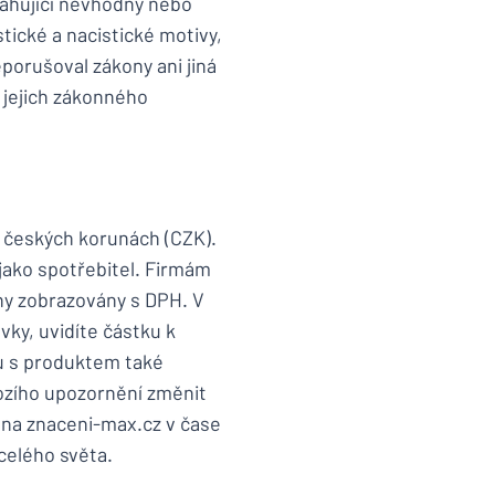
sahující nevhodný nebo
tické a nacistické motivy,
eporušoval zákony ani jiná
 jejich zákonného
 českých korunách (CZK).
jako spotřebitel. Firmám
ny zobrazovány s DPH. V
ky, uvidíte částku k
u s produktem také
ozího upozornění změnit
 na znaceni-max.cz v čase
celého světa.