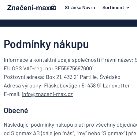
 na hlavní obsah
Stránka Návrh
Sortiment
e navrhovat
Materiál
Plastové znač
Zpět na
Akrylové zna
Dvěře a poštovní schránka
Podmínky nákupu
nabídku
Mosazné znač
Dum a domácnost
Magnetické z
Nejpopulárnější
Informace a kontaktní údaje společnosti Právní název:
Doprava a vozidla
Značení z ner
EU OSS VAT-reg. no: SE556756876001
Materiál
Jmenovky
Dvěře
Poštovní adresa: Box 21, 433 21 Partille, Švédsko
Dřevěné znač
a
Dekály
Adresa výrobny: Fläskebovägen 5, 438 91 Landvetter
poštovní
Hliníkové zna
Dum
E-mail:
info@znaceni-max.cz
schránka
Značení o domácích zvířatech
a
Dekorační ná
Doprava
domácnost
Obecné
Dětské značení
Vinylové text
a
vozidla
Transparenty
Následující podmínky nákupu platí pro všechny objedn
Jmenovky
od Signmax AB (dále jen “nás”, “my” nebo “Signmax”) př