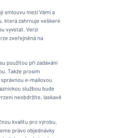
ují smlouvu mezi Vámi a
u, která zahrnuje veškeré
u vyvstat. Verzí
íte, co hledáte?
Začněte navrhovat
erze zveřejněná na
u použitou při zadávání
pu. Takže prosím
li správnou e-mailovou
kaznickou službou bude
rzení neobdržíte, laskavě
čnou kvalitu pro výrobu,
zujeme právo objednávky