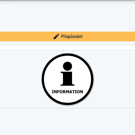
Přizpůsobit