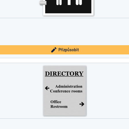
Přizpůsobit