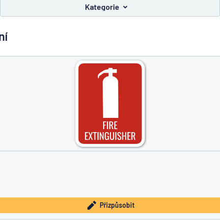
Kategorie
ní
íte, co hledáte?
Začněte navrhovat
Přizpůsobit