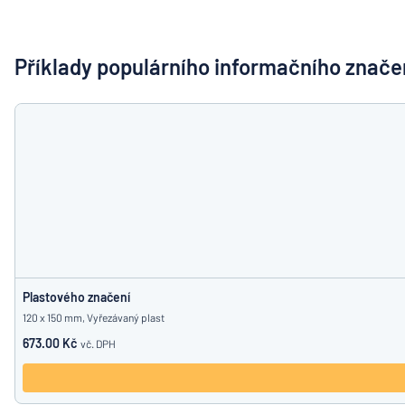
Zobrazit všechny kategorie
Vyžádat
si
Příklady populárního informačního znače
nabídku
Přihlášení
Nenacház
Služby
zákazníkům
Jednotlivec
/
Podnik
Plastového značení
120 x 150 mm, Vyřezávaný plast
673.00 Kč
vč. DPH