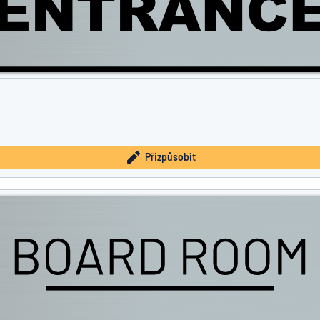
Přizpůsobit