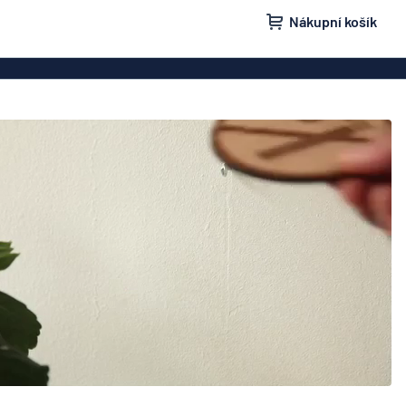
Nákupní košík
ovky
Domovní značení
isní schránky
Značení „Žádnou nežádoucí poštu“
načení
Štítky a cedulky