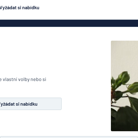
Vyžádat si nabídku
ení
Oboustranné značení
Nejpopulárnější
čení
Plakáty
Jmen
ení
Eco Board
načení
PVC cedule
ez oceli
Hliníkové značení
Značení na dop
podobné
ení
 vlastní volby nebo si
smaltovanému značení
čení
Rolety
lepky
Dveřní z
yžádat si nabídku
y