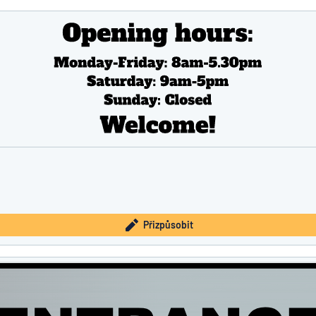
Přizpůsobit