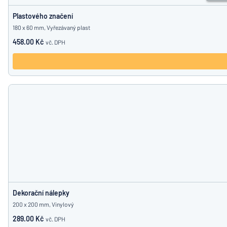
Plastového značení
180 x 60 mm, Vyřezávaný plast
458.00 Kč
vč. DPH
Dekorační nálepky
200 x 200 mm, Vinylový
289.00 Kč
vč. DPH