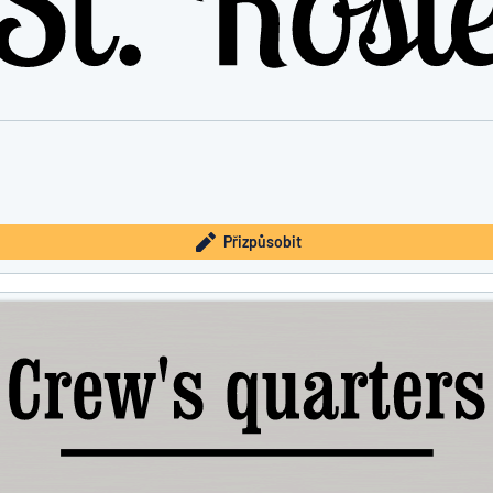
Přizpůsobit