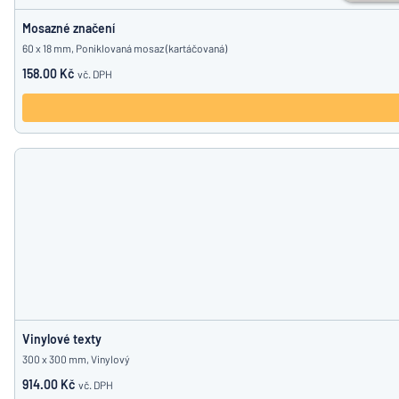
Mosazné značení
60 x 18 mm, Poniklovaná mosaz (kartáčovaná)
158.00 Kč
vč. DPH
Vinylové texty
300 x 300 mm, Vinylový
914.00 Kč
vč. DPH