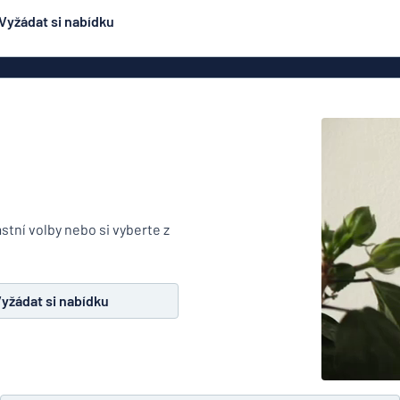
Vyžádat si nabídku
ení
Oboustranné značení
Nejpopulárnější
čení
Plakáty
Jmen
ení
Eco Board
načení
PVC cedule
ez oceli
Hliníkové značení
Značení na dop
podobné
ení
stní volby nebo si vyberte z
smaltovanému značení
čení
Rolety
lepky
Dveřní z
yžádat si nabídku
y