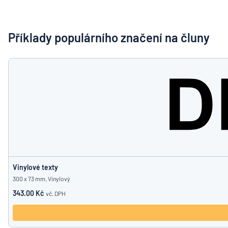
Zobrazit všechny kategorie
Vyžádat
si
Příklady populárního značení na čluny
nabídku
Přihlášení
Nenacház
Služby
zákazníkům
Jednotlivec
/
Podnik
Vinylové texty
300 x 73 mm, Vinylový
343.00 Kč
vč. DPH