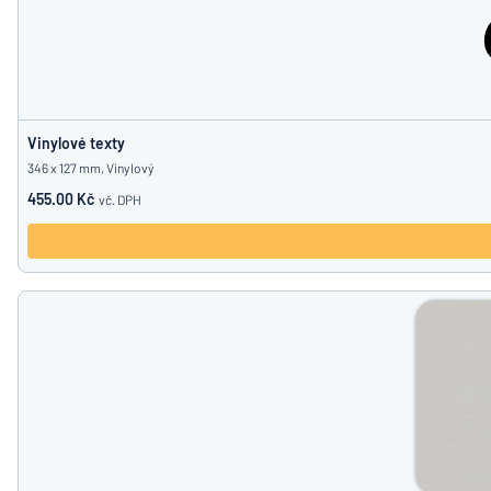
Vinylové texty
346 x 127 mm, Vinylový
455.00 Kč
vč. DPH