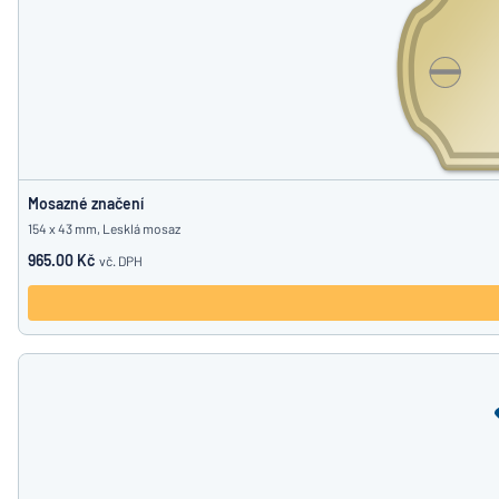
Mosazné značení
154 x 43 mm, Lesklá mosaz
965.00 Kč
vč. DPH