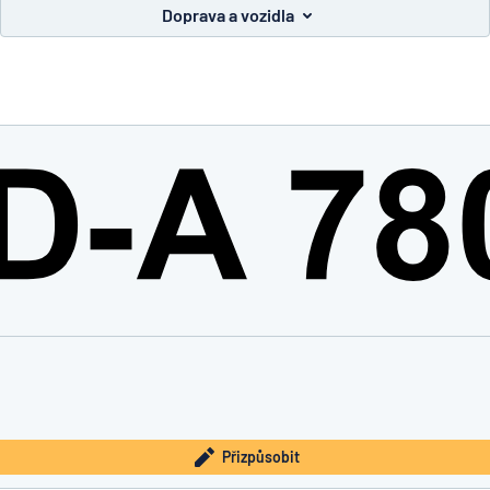
Doprava a vozidla
íte, co hledáte?
Začněte navrhovat
Přizpůsobit