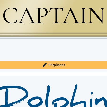
Přizpůsobit