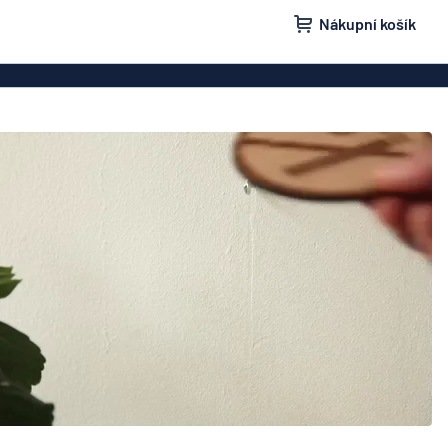
Nákupní košík
ovky
Domovní značení
isní schránky
Značení „Žádnou nežádoucí poštu“
načení
Štítky a cedulky