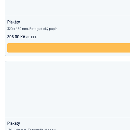
Plakáty
320 x 450 mm, Fotografický papír
306.00 Kč
vč. DPH
Plakáty
130 x 180 mm, Fotografický papír