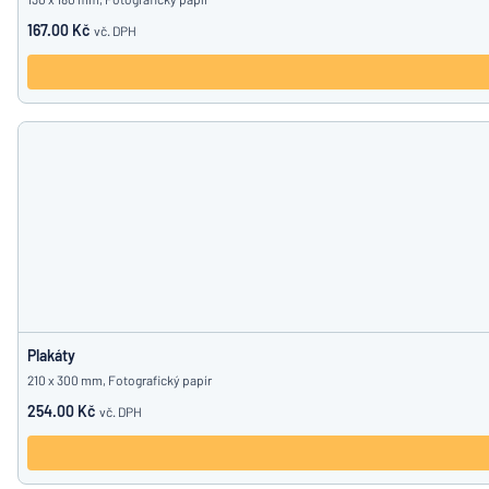
167.00 Kč
vč. DPH
Plakáty
210 x 300 mm, Fotografický papír
254.00 Kč
vč. DPH