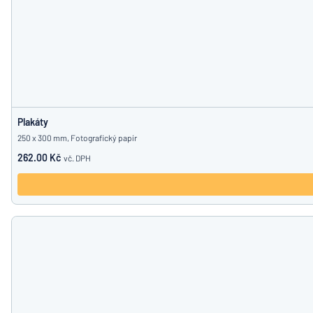
Plakáty
250 x 300 mm, Fotografický papír
262.00 Kč
vč. DPH