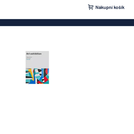
Nákupní košík
ovky
Domovní značení
isní schránky
Značení „Žádnou nežádoucí poštu“
načení
Štítky a cedulky