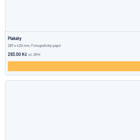
Plakáty
297 x 420 mm, Fotografický papír
293.00 Kč
vč. DPH