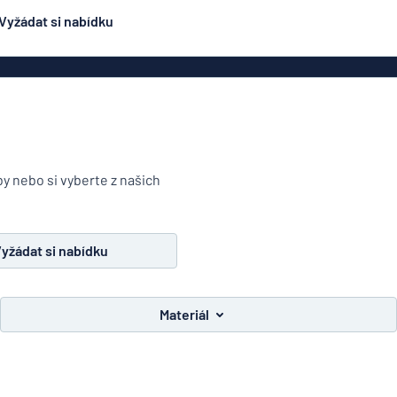
Vyžádat si nabídku
ení
Oboustranné značení
Nejpopulárnější
čení
Plakáty
Jmen
ení
Eco Board
načení
PVC cedule
by nebo si vyberte z našich
ez oceli
Hliníkové značení
Značení na dop
podobné
ení
smaltovanému značení
yžádat si nabídku
čení
Rolety
lepky
Dveřní z
Materiál
y