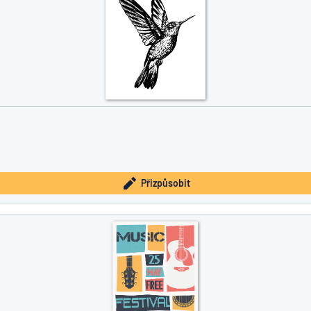
Přizpůsobit