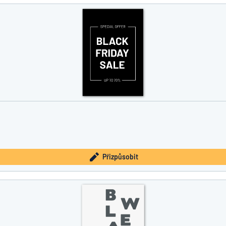
íte, co hledáte?
Začněte navrhovat
Přizpůsobit