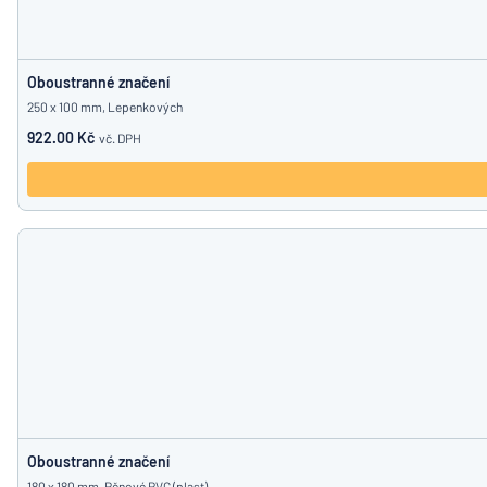
Oboustranné značení
250 x 100 mm, Lepenkových
922.00 Kč
vč. DPH
Oboustranné značení
180 x 180 mm, Pěnové PVC (plast)