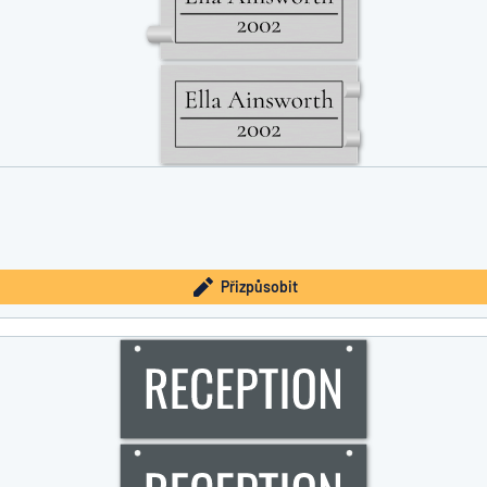
Přizpůsobit