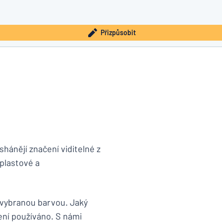
Přizpůsobit
hánějí značení viditelné z
plastové a
 vybranou barvou. Jaký
čení používáno. S námi