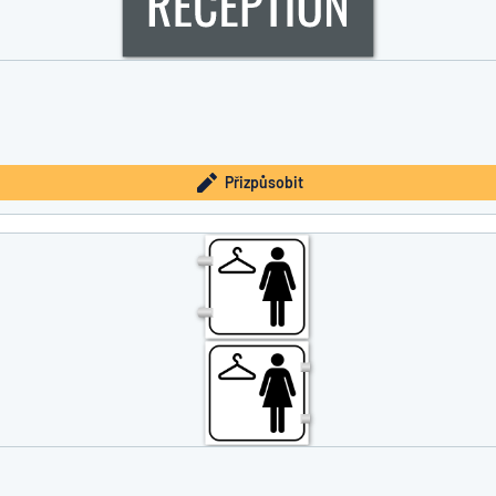
Přizpůsobit