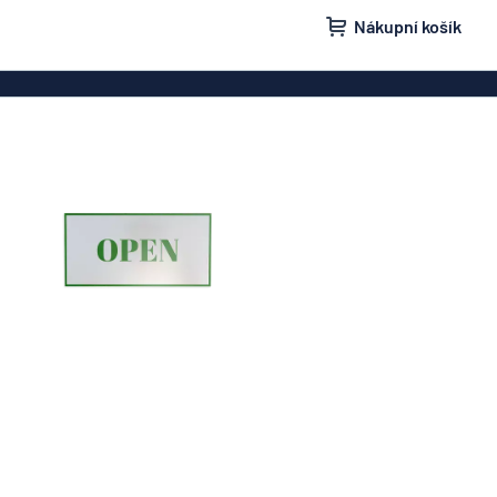
Nákupní košík
ovky
Domovní značení
isní schránky
Značení „Žádnou nežádoucí poštu“
načení
Štítky a cedulky