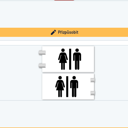
Přizpůsobit