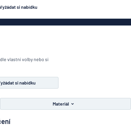
Vyžádat si nabídku
ení
Oboustranné značení
Nejpopulárnější
čení
Plakáty
Jmen
ení
Eco Board
načení
PVC cedule
le vlastní volby nebo si
ez oceli
Hliníkové značení
Značení na dop
podobné
ení
smaltovanému značení
yžádat si nabídku
čení
Rolety
lepky
Dveřní z
Materiál
y
čení