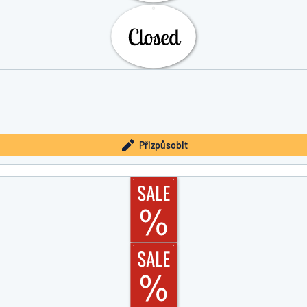
Přizpůsobit