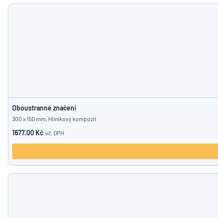
Zobrazit všechny kategorie
Vyžádat
si
nabídku
Přihlášení
Nenacház
Služby
zákazníkům
Jednotlivec
/
Podnik
Oboustranné značení
300 x 150 mm, Hliníkový kompozit
1677.00 Kč
vč. DPH