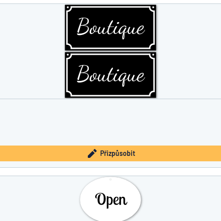
íte, co hledáte?
Začněte navrhovat
Přizpůsobit