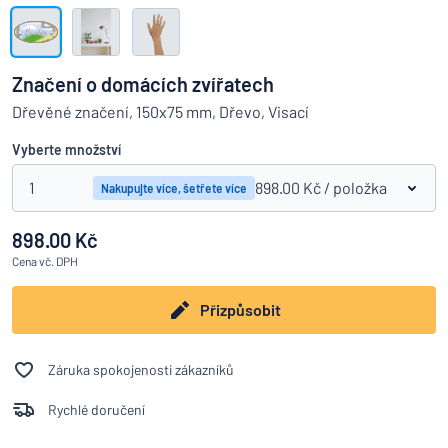
Zobrazit všechny kategorie
Vyžádat
si
Značení o domácích zvířatech
nabídku
Přihlášení
Dřevěné značení, 150x75 mm, Dřevo, Visací
Nenacházíte, co hledáte?
Porovná
Začněte navrhovat
Služby
Vyberte množství
zákazníkům
1
898.00 Kč
/ položka
Nakupujte více, šetřete více
Jednotlivec
/
Podnik
898.00 Kč
Cena
vč. DPH
Přizpůsobit
Záruka spokojenosti zákazníků
Rychlé doručení