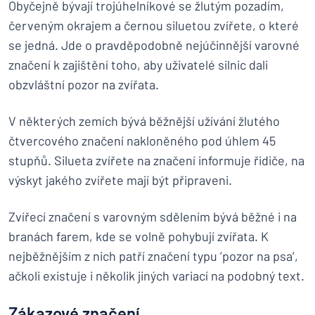
Obyčejně bývají trojúhelníkové se žlutým pozadím,
červeným okrajem a černou siluetou zvířete, o které
se jedná. Jde o pravděpodobně nejúčinnější varovné
značení k zajištění toho, aby uživatelé silnic dali
obzvláštní pozor na zvířata.
V některých zemích bývá běžnější užívání žlutého
čtvercového značení nakloněného pod úhlem 45
stupňů. Silueta zvířete na značení informuje řidiče, na
výskyt jakého zvířete mají být připraveni.
Zvířecí značení s varovným sdělením bývá běžné i na
branách farem, kde se volně pohybují zvířata. K
nejběžnějším z nich patří značení typu ’pozor na psa’,
ačkoli existuje i několik jiných variací na podobný text.
Zákazové značení