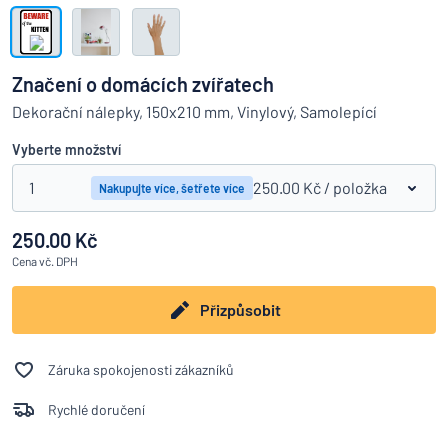
Zobrazit všechny kategorie
Vyžádat
si
Značení o domácích zvířatech
nabídku
Přihlášení
Dekorační nálepky, 150x210 mm, Vinylový, Samolepící
Nenacházíte, co hledáte?
Porovná
Začněte navrhovat
Služby
Vyberte množství
zákazníkům
1
250.00 Kč
/ položka
Nakupujte více, šetřete více
Jednotlivec
/
Podnik
250.00 Kč
Cena
vč. DPH
Přizpůsobit
Záruka spokojenosti zákazníků
Rychlé doručení