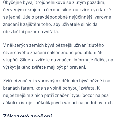
Obyčejně bývají trojúhelníkové se žlutým pozadím,
červeným okrajem a černou siluetou zvířete, o které
se jedná. Jde o pravděpodobně nejúčinnější varovné
značení k zajištění toho, aby uživatelé silnic dali
obzvláštní pozor na zvířata.
V některých zemích bývá běžnější užívání žlutého
čtvercového značení nakloněného pod úhlem 45
stupňů. Silueta zvířete na značení informuje řidiče, na
výskyt jakého zvířete mají být připraveni.
Zvířecí značení s varovným sdělením bývá běžné i na
branách farem, kde se volně pohybují zvířata. K
nejběžnějším z nich patří značení typu ’pozor na psa’,
ačkoli existuje i několik jiných variací na podobný text.
Zákazové značení