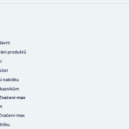
Návrh
ání produktů
í
účet
si nabídku
ákazníkům
 Značení-max
ás
 Značení-max
hlíku