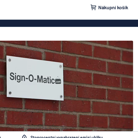
Nákupní košík
ovky
Domovní značení
isní schránky
Značení „Žádnou nežádoucí poštu“
načení
Štítky a cedulky
ů
Stoprocentní vynahrazení emisí uhlíku