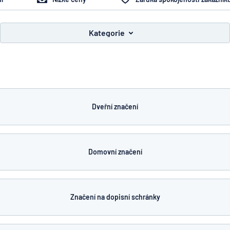
Kategorie
íte, co hledáte?
Začněte navrhovat
Dveřní značení
Domovní značení
Značení na dopisní schránky