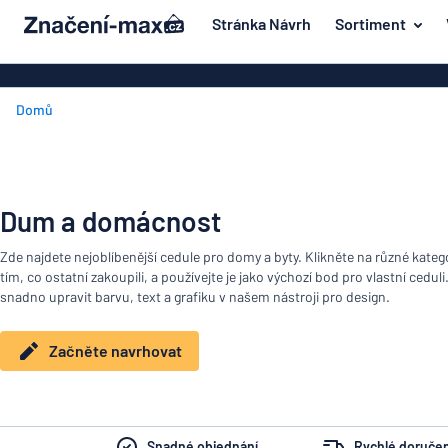
 na hlavní obsah
Stránka Návrh
Sortiment
e navrhovat
Materiál
Plastové znač
Zpět na
Domů
Akrylové zna
Dvěře a poštovní schránka
nabídku
Mosazné znač
Dum a domácnost
Magnetické z
Nejpopulárnější
Doprava a vozidla
Dum a domácnost
Značení z ner
Materiál
Jmenovky
Dvěře
Dřevěné znač
Zde najdete nejoblíbenější cedule pro domy a byty. Klikněte na různé kategor
a
Dekály
tím, co ostatní zakoupili, a používejte je jako výchozí bod pro vlastní ceduli
poštovní
Hliníkové zna
snadno upravit barvu, text a grafiku v našem nástroji pro design.
Dum
schránka
Značení o domácích zvířatech
a
Dekorační ná
Doprava
domácnost
Začněte navrhovat
Dětské značení
Vinylové text
a
vozidla
Transparenty
Jmenovky
Snadné objednání
Rychlé doručen