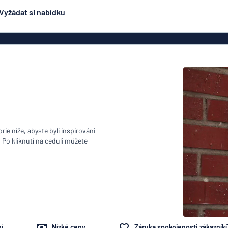
Vyžádat si nabídku
ení
Oboustranné značení
Nejpopulárnější
čení
Plakáty
Jmen
ení
Eco Board
načení
PVC cedule
ez oceli
Hliníkové značení
Značení na dop
podobné
ení
ie níže, abyste byli inspirováni
smaltovanému značení
. Po kliknutí na ceduli můžete
čení
Rolety
lepky
Dveřní z
y
í
Nízké ceny
Záruka spokojenosti zákazník