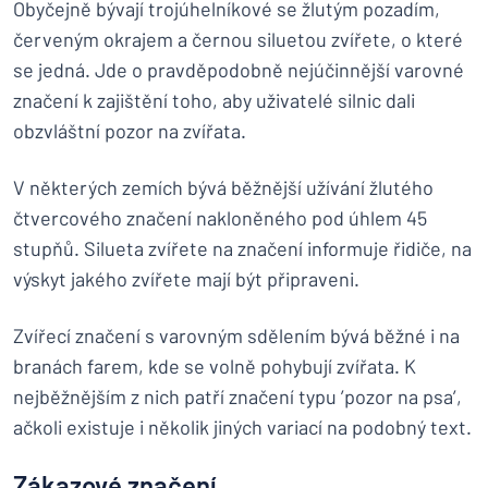
Obyčejně bývají trojúhelníkové se žlutým pozadím,
červeným okrajem a černou siluetou zvířete, o které
se jedná. Jde o pravděpodobně nejúčinnější varovné
značení k zajištění toho, aby uživatelé silnic dali
obzvláštní pozor na zvířata.
V některých zemích bývá běžnější užívání žlutého
čtvercového značení nakloněného pod úhlem 45
stupňů. Silueta zvířete na značení informuje řidiče, na
výskyt jakého zvířete mají být připraveni.
Zvířecí značení s varovným sdělením bývá běžné i na
branách farem, kde se volně pohybují zvířata. K
nejběžnějším z nich patří značení typu ’pozor na psa’,
ačkoli existuje i několik jiných variací na podobný text.
Zákazové značení