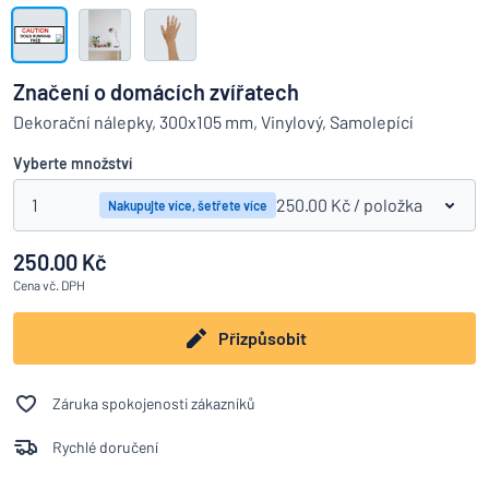
Zobrazit všechny kategorie
Vyžádat
si
Značení o domácích zvířatech
nabídku
Přihlášení
Dekorační nálepky, 300x105 mm, Vinylový, Samolepící
Nenacházíte, co hledáte?
Porovná
Začněte navrhovat
Služby
Vyberte množství
zákazníkům
1
250.00 Kč
/ položka
Nakupujte více, šetřete více
Jednotlivec
/
Podnik
250.00 Kč
Cena
vč. DPH
Přizpůsobit
Záruka spokojenosti zákazníků
Rychlé doručení