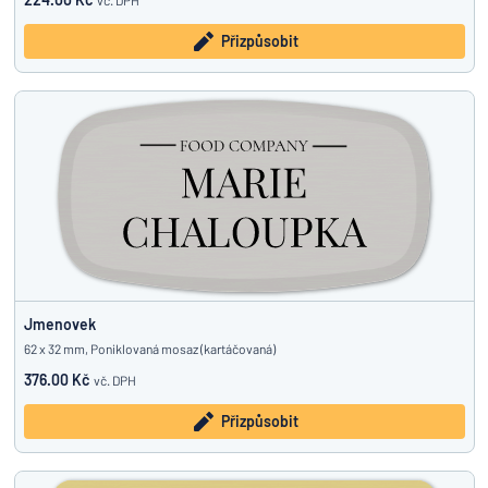
vč. DPH
Přizpůsobit
Jmenovek
62 x 32 mm, Poniklovaná mosaz (kartáčovaná)
376.00 Kč
vč. DPH
Přizpůsobit