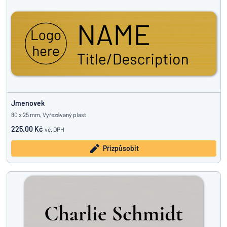
Jmenovek
80 x 25 mm, Vyřezávaný plast
225.00 Kč
vč. DPH
Přizpůsobit