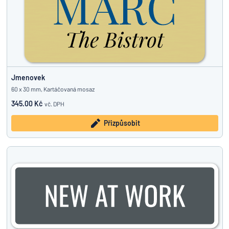
Jmenovek
60 x 30 mm, Kartáčovaná mosaz
345.00 Kč
vč. DPH
Přizpůsobit