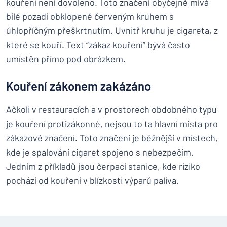
kouření není dovoleno. Toto značení obyčejně mívá
bílé pozadí obklopené červeným kruhem s
úhlopříčným přeškrtnutím. Uvnitř kruhu je cigareta, z
které se kouří. Text “zákaz kouření” bývá často
umístěn přímo pod obrázkem.
Kouření zákonem zakázáno
Ačkoli v restauracích a v prostorech obdobného typu
je kouření protizákonné, nejsou to ta hlavní místa pro
zákazové značení. Toto značení je běžnější v místech,
kde je spalování cigaret spojeno s nebezpečím.
Jedním z příkladů jsou čerpací stanice, kde riziko
pochází od kouření v blízkosti výparů paliva.