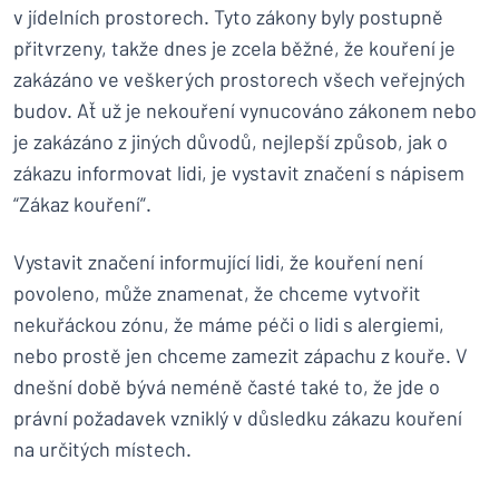
v jídelních prostorech. Tyto zákony byly postupně
přitvrzeny, takže dnes je zcela běžné, že kouření je
zakázáno ve veškerých prostorech všech veřejných
budov. Ať už je nekouření vynucováno zákonem nebo
je zakázáno z jiných důvodů, nejlepší způsob, jak o
zákazu informovat lidi, je vystavit značení s nápisem
“Zákaz kouření”.
Vystavit značení informující lidi, že kouření není
povoleno, může znamenat, že chceme vytvořit
nekuřáckou zónu, že máme péči o lidi s alergiemi,
nebo prostě jen chceme zamezit zápachu z kouře. V
dnešní době bývá neméně časté také to, že jde o
právní požadavek vzniklý v důsledku zákazu kouření
na určitých místech.