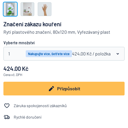
Zobrazit všechny kategorie
Vyžádat
si
Značení zákazu kouření
nabídku
Přihlášení
Rytí plastového značení, 80x120 mm, Vyřezávaný plast
Nenacházíte, co hledáte?
Porovná
Začněte navrhovat
Služby
Vyberte množství
zákazníkům
1
424.00 Kč
/ položka
Nakupujte více, šetřete více
Jednotlivec
/
Podnik
424.00 Kč
Cena
vč. DPH
Přizpůsobit
Záruka spokojenosti zákazníků
Rychlé doručení