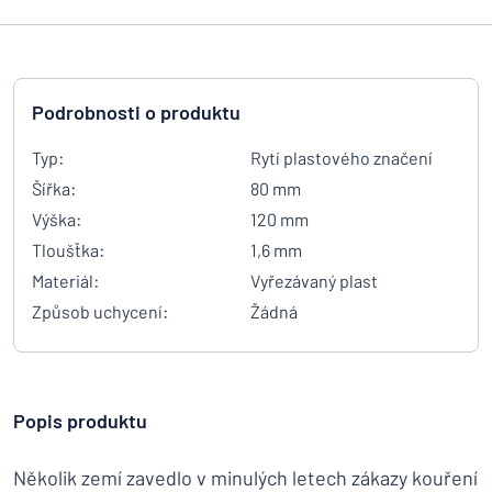
Podrobnosti o produktu
Typ:
Rytí plastového značení
Šířka:
80 mm
Výška:
120 mm
Tloušťka:
1,6 mm
Materiál:
Vyřezávaný plast
Způsob uchycení:
Žádná
Popis produktu
Několik zemí zavedlo v minulých letech zákazy kouření