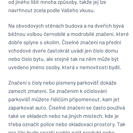
od jiného lišit mnoha způsoby, takže jej lze
navrhnout zcela podle Vašeho vkusu.
Na obvodových stěnách budova a na dveřích bývá
běžnou volbou černobílé a modrobílé značení, které
dobře splyne s okolím. Číselné značení na přední
vchodové dveře častokrát uvádí jen číslo domu
nebo číslo bytu, ale stejně tak na něm může být
uvedeno jméno osoby, která v nemovitosti bydlí.
Značení s čísly nebo písmeny parkovišť dokáže
zamezit zmatení. Se značením k očíslování
parkovišť můžete řidičům připomenout, kam jet
zaparkovat auto. Číselné značení se často používá
také ve skladech nebo na jiných místech, kde je
třeba označit police nebo skladovací prostory. Tak
pro Vás bude snazší rychle najít produkt nebo