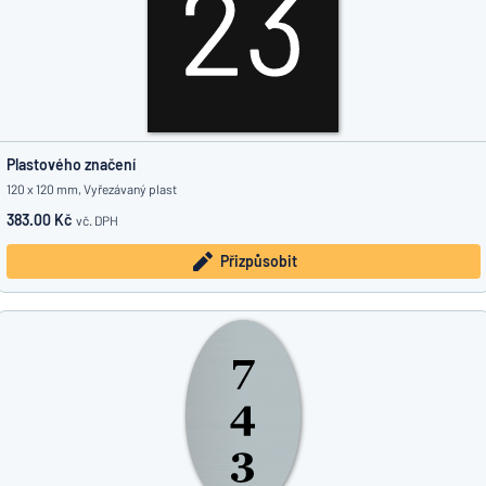
Plastového značení
120 x 120 mm, Vyřezávaný plast
383.00 Kč
vč. DPH
Přizpůsobit