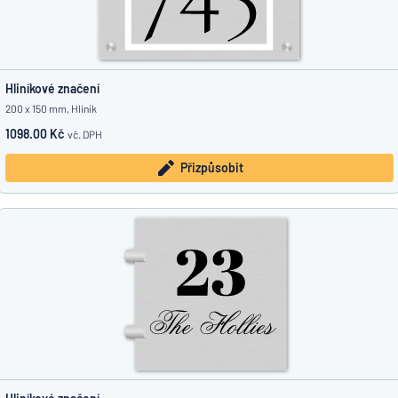
Hliníkové značení
200 x 150 mm, Hliník
1098.00 Kč
vč. DPH
Přizpůsobit