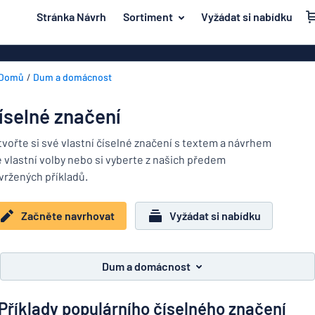
 na hlavní obsah
Stránka Návrh
Sortiment
Vyžádat si nabídku
e navrhovat
Materiál
Plastové znač
Zpět na
Domů
Dum a domácnost
Akrylové zna
Dvěře a poštovní schránka
nabídku
Mosazné znač
Dum a domácnost
íselné značení
Magnetické z
Nejpopulárnější
Doprava a vozidla
tvořte si své vlastní číselné značení s textem a návrhem
Značení z ner
e vlastní volby nebo si vyberte z našich předem
Materiál
Jmenovky
Dvěře
vržených příkladů.
Dřevěné znač
a
Dekály
poštovní
Hliníkové zna
Dum
Začněte navrhovat
Vyžádat si nabídku
schránka
Značení o domácích zvířatech
a
Dekorační ná
Doprava
domácnost
Dětské značení
Vinylové text
a
Dum a domácnost
vozidla
Transparenty
Jmenovky
Příklady populárního číselného značení