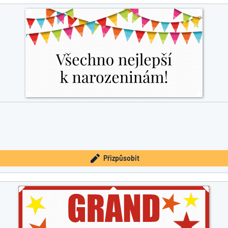
íte, co hledáte?
Začněte navrhovat
Přizpůsobit