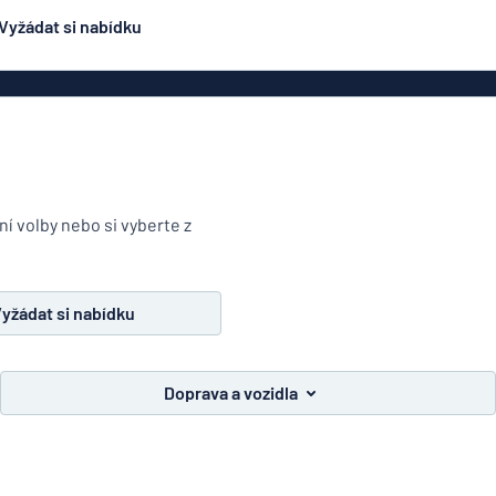
Vyžádat si nabídku
ení
Oboustranné značení
Nejpopulárnější
čení
Plakáty
Jmen
ení
Eco Board
načení
PVC cedule
ní volby nebo si vyberte z
ez oceli
Hliníkové značení
Značení na dop
podobné
ení
smaltovanému značení
yžádat si nabídku
čení
Rolety
lepky
Dveřní z
Doprava a vozidla
y