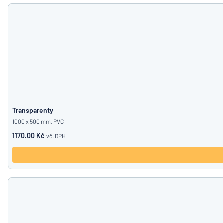
Zobrazit všechny kategorie
Vyžádat
si
nabídku
Přihlášení
Nenacház
Služby
zákazníkům
Jednotlivec
/
Podnik
Transparenty
1000 x 500 mm, PVC
1170.00 Kč
vč. DPH