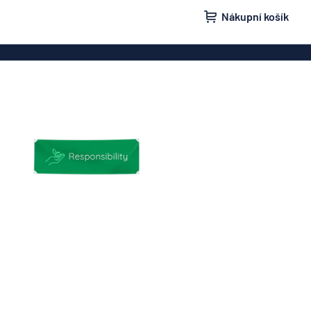
Nákupní košík
ovky
Domovní značení
isní schránky
Značení „Žádnou nežádoucí poštu“
načení
Štítky a cedulky