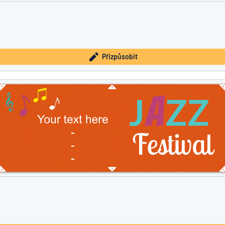
Přizpůsobit