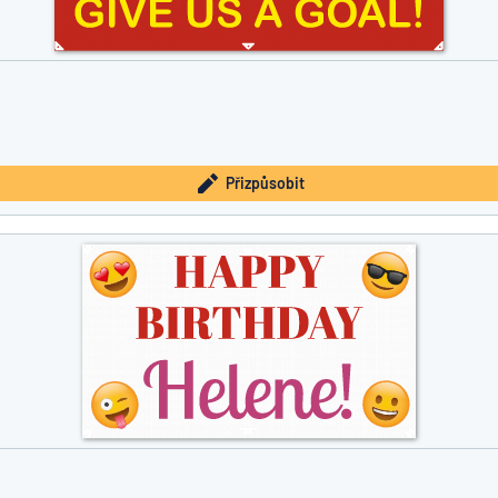
Přizpůsobit