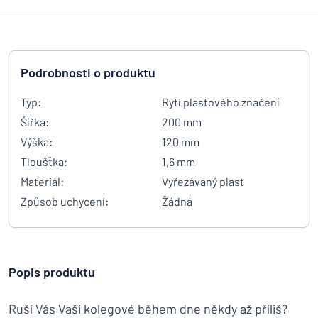
Podrobnosti o produktu
Typ:
Rytí plastového značení
Šířka:
200 mm
Výška:
120 mm
Tloušťka:
1,6 mm
Materiál:
Vyřezávaný plast
Způsob uchycení:
Žádná
Popis produktu
Ruší Vás Vaši kolegové během dne někdy až příliš?