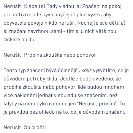
Nerušit! Klepejte! Tady vládnu já! Značení na pokoji
pro děti a mladé bývá obyčejně plné výzev, aby
obyvatele pokoje nikdo nerušil. Nechejte své děti, ať
si značení navrhnou sami – tím si u nich většinou
získáte oblibu.
Nerušit! Probíhá zkouška nebo pohovor
Tento typ značení bývá účinnější, když vysvětlíte, co je
důvodem potřeby klidu. Jestliže bude uvedeno, že
probíhá zkouška nebo pohovor, lidé budou mnohem
více nakloněni jednat v souladu se značením, než
kdyby na něm bylo uvedeno jen “Nerušit, prosím”. To
je pravdou bez ohledu na to, co je důvodem značení.
Nerušit! Spící děti