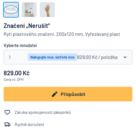
Zobrazit všechny kategorie
Vyžádat
si
Značení „Nerušit“
nabídku
Přihlášení
Rytí plastového značení, 200x120 mm, Vyřezávaný plast
Nenacházíte, co hledáte?
Porovná
Začněte navrhovat
Služby
Vyberte množství
zákazníkům
1
829.00 Kč
/ položka
Nakupujte více, šetřete více
Jednotlivec
/
Podnik
829.00 Kč
Cena
vč. DPH
Přizpůsobit
Záruka spokojenosti zákazníků
Rychlé doručení