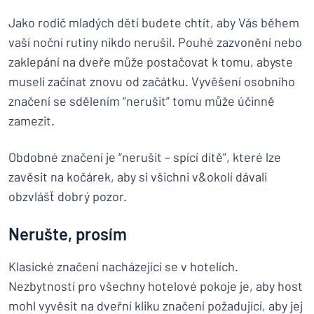
Jako rodič mladých dětí budete chtít, aby Vás během
vaší noční rutiny nikdo nerušil. Pouhé zazvonění nebo
zaklepání na dveře může postačovat k tomu, abyste
museli začínat znovu od začátku. Vyvěšení osobního
značení se sdělením “nerušit” tomu může účinně
zamezit.
Obdobné značení je “nerušit – spící dítě”, které lze
zavěsit na kočárek, aby si všichni v&okolí dávali
obzvlášť dobrý pozor.
Nerušte, prosím
Klasické značení nacházející se v hotelích.
Nezbytností pro všechny hotelové pokoje je, aby host
mohl vyvěsit na dveřní kliku značení požadující, aby jej