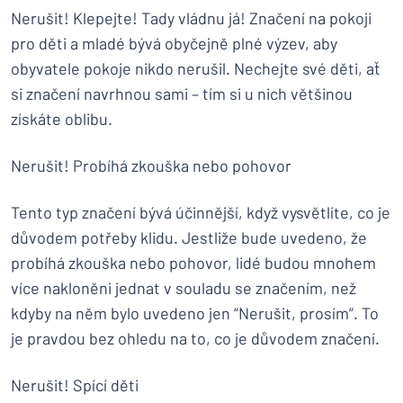
Nerušit! Klepejte! Tady vládnu já! Značení na pokoji
pro děti a mladé bývá obyčejně plné výzev, aby
obyvatele pokoje nikdo nerušil. Nechejte své děti, ať
si značení navrhnou sami – tím si u nich většinou
získáte oblibu.
Nerušit! Probíhá zkouška nebo pohovor
Tento typ značení bývá účinnější, když vysvětlíte, co je
důvodem potřeby klidu. Jestliže bude uvedeno, že
probíhá zkouška nebo pohovor, lidé budou mnohem
více nakloněni jednat v souladu se značením, než
kdyby na něm bylo uvedeno jen “Nerušit, prosím”. To
je pravdou bez ohledu na to, co je důvodem značení.
Nerušit! Spící děti