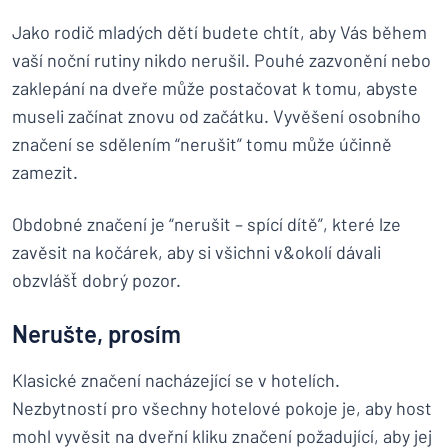
Jako rodič mladých dětí budete chtít, aby Vás během
vaší noční rutiny nikdo nerušil. Pouhé zazvonění nebo
zaklepání na dveře může postačovat k tomu, abyste
museli začínat znovu od začátku. Vyvěšení osobního
značení se sdělením “nerušit” tomu může účinně
zamezit.
Obdobné značení je “nerušit – spící dítě”, které lze
zavěsit na kočárek, aby si všichni v&okolí dávali
obzvlášť dobrý pozor.
Nerušte, prosím
Klasické značení nacházející se v hotelích.
Nezbytností pro všechny hotelové pokoje je, aby host
mohl vyvěsit na dveřní kliku značení požadující, aby jej