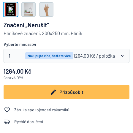
Zobrazit všechny kategorie
Vyžádat
si
Značení „Nerušit“
nabídku
Přihlášení
Hliníkové značení, 200x250 mm, Hliník
Nenacházíte, co hledáte?
Porovná
Začněte navrhovat
Služby
Vyberte množství
zákazníkům
1
1264.00 Kč
/ položka
Nakupujte více, šetřete více
Jednotlivec
/
Podnik
1264.00 Kč
Cena
vč. DPH
Přizpůsobit
Záruka spokojenosti zákazníků
Rychlé doručení