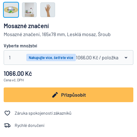
Zobrazit všechny kategorie
Vyžádat
si
Mosazné značení
nabídku
Přihlášení
Mosazné značení, 165x78 mm, Lesklá mosaz, Šroub
Nenacházíte, co hledáte?
Porovná
Začněte navrhovat
Služby
Vyberte množství
zákazníkům
1
1066.00 Kč
/ položka
Nakupujte více, šetřete více
Jednotlivec
/
Podnik
1066.00 Kč
Cena
vč. DPH
Přizpůsobit
Záruka spokojenosti zákazníků
Rychlé doručení