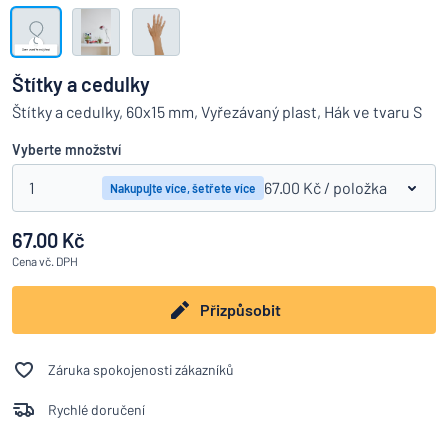
Zobrazit všechny kategorie
Vyžádat
si
Štítky a cedulky
nabídku
Přihlášení
Štítky a cedulky, 60x15 mm, Vyřezávaný plast, Hák ve tvaru S
Nenacházíte, co hledáte?
Porovná
Začněte navrhovat
Služby
Vyberte množství
zákazníkům
1
67.00 Kč
/ položka
Nakupujte více, šetřete více
Jednotlivec
/
Podnik
67.00 Kč
Cena
vč. DPH
Přizpůsobit
Záruka spokojenosti zákazníků
Rychlé doručení