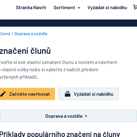
 na hlavní obsah
Stránka Návrh
Sortiment
Vyžádat si nabídku
e navrhovat
Materiál
Plastové znač
Zpět na
Domů
Doprava a vozidla
Akrylové zna
Dvěře a poštovní schránka
nabídku
Mosazné znač
Dum a domácnost
značení člunů
Magnetické z
Nejpopulárnější
Doprava a vozidla
tvořte si své vlastní označení člunu s textem a návrhem
Značení z ner
e vlastní volby nebo si vyberte z našich předem
Materiál
Jmenovky
Dvěře
vržených příkladů.
Dřevěné znač
a
Dekály
poštovní
Hliníkové zna
Dum
Začněte navrhovat
Vyžádat si nabídku
schránka
Značení o domácích zvířatech
a
Dekorační ná
Doprava
domácnost
Dětské značení
Vinylové text
a
Doprava a vozidla
vozidla
Transparenty
Jmenovky
Příklady populárního značení na čluny