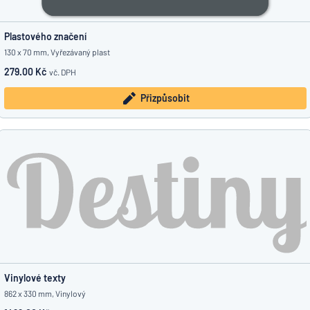
Plastového značení
130 x 70 mm, Vyřezávaný plast
279.00 Kč
vč. DPH
Přizpůsobit
Vinylové texty
862 x 330 mm, Vinylový