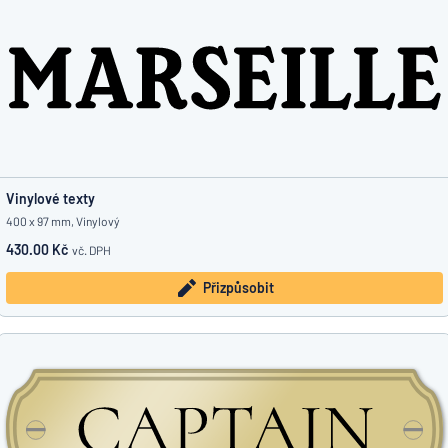
Vinylové texty
400 x 97 mm, Vinylový
430.00 Kč
vč. DPH
Přizpůsobit