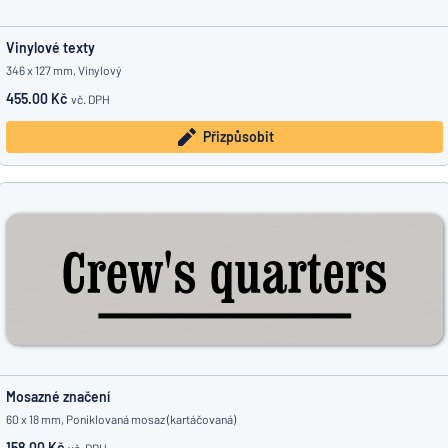
Vinylové texty
346 x 127 mm, Vinylový
455.00 Kč
vč. DPH
Přizpůsobit
Mosazné značení
60 x 18 mm, Poniklovaná mosaz (kartáčovaná)
158.00 Kč