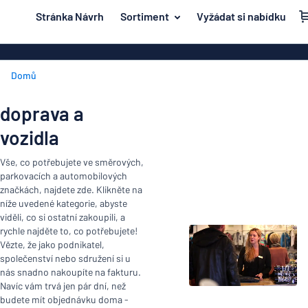
 na hlavní obsah
Stránka Návrh
Sortiment
Vyžádat si nabídku
e navrhovat
Materiál
Plastové znač
Zpět na
Domů
Akrylové zna
Dvěře a poštovní schránka
nabídku
Mosazné znač
Dum a domácnost
doprava a
Magnetické z
Nejpopulárnější
vozidla
Doprava a vozidla
Značení z ner
Materiál
Jmenovky
Vše, co potřebujete ve směrových,
Dvěře
Dřevěné znač
parkovacích a automobilových
a
Dekály
značkách, najdete zde. Klikněte na
poštovní
Hliníkové zna
níže uvedené kategorie, abyste
Dum
schránka
Značení o domácích zvířatech
viděli, co si ostatní zakoupili, a
a
Dekorační ná
rychle najděte to, co potřebujete!
Doprava
domácnost
Dětské značení
Vězte, že jako podnikatel,
Vinylové text
a
společenství nebo sdružení si u
vozidla
nás snadno nakoupíte na fakturu.
Transparenty
Jmenovky
Navíc vám trvá jen pár dní, než
budete mít objednávku doma -