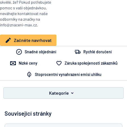
Zobrazit všechny kategorie
skvělé, že? Pokud potřebujete
pomoc s vaší objednávkou,
Vyžádat
neváhejte kontaktovat naše
si
odborníky na značky na
info@znaceni-max.cz.
nabídku
Přihlášení
Nenacházíte, co hledáte?
Porovná
Začněte navrhovat
Služby
Začněte navrhovat
zákazníkům
Snadné objednání
Rychlé doručení
Jednotlivec
/
Podnik
Nízké ceny
Záruka spokojenosti zákazníků
Stoprocentní vynahrazení emisí uhlíku
Kategorie
Související stránky