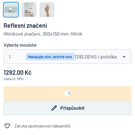
Zobrazit všechny kategorie
Vyžádat
si
Reflexní značení
nabídku
Přihlášení
Hliníkové značení, 300x150 mm, Hliník
Nenacházíte, co hledáte?
Porovná
Začněte navrhovat
Služby
Vyberte množství
zákazníkům
1
1292.00 Kč
/ položka
Nakupujte více, šetřete více
Jednotlivec
/
Podnik
1292.00 Kč
Cena
vč. DPH
Přizpůsobit
Záruka spokojenosti zákazníků