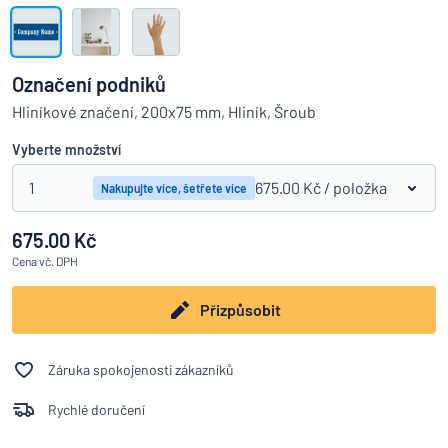
Zobrazit všechny kategorie
Vyžádat
si
Označení podniků
nabídku
Přihlášení
Hliníkové značení, 200x75 mm, Hliník, Šroub
Nenacházíte, co hledáte?
Porovná
Začněte navrhovat
Služby
Vyberte množství
zákazníkům
1
675.00 Kč
/ položka
Nakupujte více, šetřete více
Jednotlivec
/
Podnik
675.00 Kč
Cena
vč. DPH
Přizpůsobit
Záruka spokojenosti zákazníků
Rychlé doručení