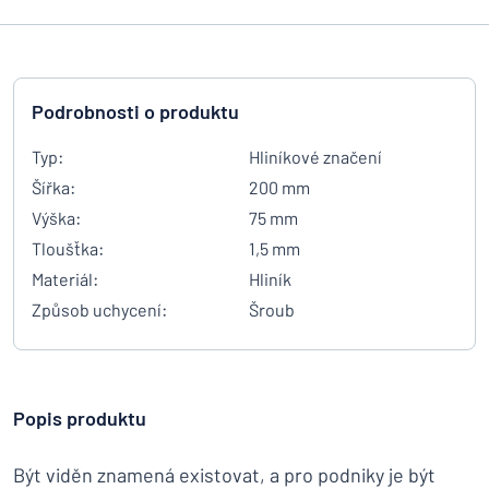
Podrobnosti o produktu
Typ:
Hliníkové značení
Šířka:
200 mm
Výška:
75 mm
Tloušťka:
1,5 mm
Materiál:
Hliník
Způsob uchycení:
Šroub
Popis produktu
Být viděn znamená existovat, a pro podniky je být