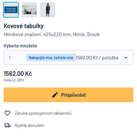
Zobrazit všechny kategorie
Vyžádat
si
Kovové tabulky
nabídku
Přihlášení
Hliníkové značení, 425x220 mm, Hliník, Šroub
Nenacházíte, co hledáte?
Porovná
Začněte navrhovat
Služby
Vyberte množství
zákazníkům
1
1562.00 Kč
/ položka
Nakupujte více, šetřete více
Jednotlivec
/
Podnik
1562.00 Kč
Cena
vč. DPH
Přizpůsobit
Záruka spokojenosti zákazníků
Rychlé doručení