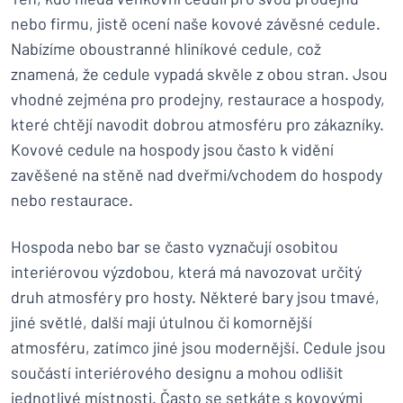
nebo firmu, jistě ocení naše kovové závěsné cedule.
Nabízíme oboustranné hliníkové cedule, což
znamená, že cedule vypadá skvěle z obou stran. Jsou
vhodné zejména pro prodejny, restaurace a hospody,
které chtějí navodit dobrou atmosféru pro zákazníky.
Kovové cedule na hospody jsou často k vidění
zavěšené na stěně nad dveřmi/vchodem do hospody
nebo restaurace.
Hospoda nebo bar se často vyznačují osobitou
interiérovou výzdobou, která má navozovat určitý
druh atmosféry pro hosty. Některé bary jsou tmavé,
jiné světlé, další mají útulnou či komornější
atmosféru, zatímco jiné jsou modernější. Cedule jsou
součástí interiérového designu a mohou odlišit
jednotlivé místnosti. Často se setkáte s kovovými