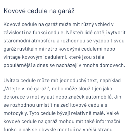
Kovové cedule na garáž
Kovová cedule na garáž může mít různý vzhled v
závislosti na funkci cedule. Někteří lidé chtějí vytvořit
staromódní atmosféru a rozhodnou se vyzdobit svou
garáž rustikálními retro kovovými cedulemi nebo
vintage kovovými cedulemi, které jsou stále
populárnější a dnes se nacházejí v mnoha domovech.
Uvítací cedule může mít jednoduchý text, například
„Vítejte v mé garáži“, nebo může sloužit jen jako
dekorace s motivy aut nebo značek automobilů. Jiní
se rozhodnou umístit na zeď kovové cedule s
motocykly. Tyto cedule bývají relativně malé. Velké
kovové cedule na garáž mohou mít také informační
funkci a pak se obvykle montují na vnější stranu