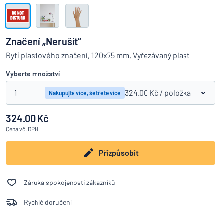
Zobrazit všechny kategorie
Vyžádat
si
Značení „Nerušit“
nabídku
Přihlášení
Rytí plastového značení, 120x75 mm, Vyřezávaný plast
Nenacházíte, co hledáte?
Porovná
Začněte navrhovat
Služby
Vyberte množství
zákazníkům
1
324.00 Kč
/ položka
Nakupujte více, šetřete více
Jednotlivec
/
Podnik
324.00 Kč
Cena
vč. DPH
Přizpůsobit
Záruka spokojenosti zákazníků
Rychlé doručení