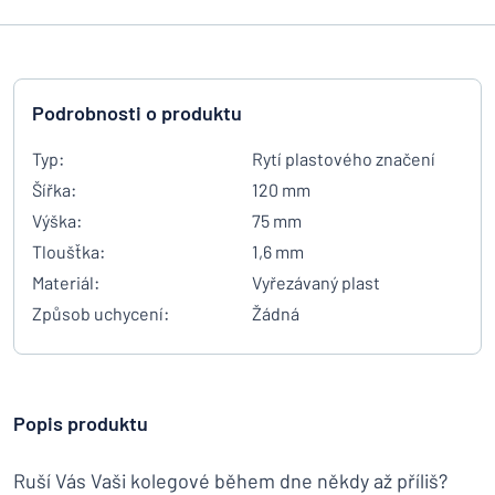
Podrobnosti o produktu
Typ:
Rytí plastového značení
Šířka:
120 mm
Výška:
75 mm
Tloušťka:
1,6 mm
Materiál:
Vyřezávaný plast
Způsob uchycení:
Žádná
Popis produktu
Ruší Vás Vaši kolegové během dne někdy až příliš?