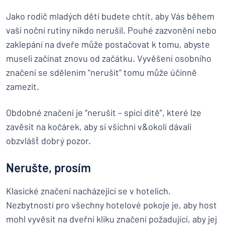
Jako rodič mladých dětí budete chtít, aby Vás během
vaší noční rutiny nikdo nerušil. Pouhé zazvonění nebo
zaklepání na dveře může postačovat k tomu, abyste
museli začínat znovu od začátku. Vyvěšení osobního
značení se sdělením “nerušit” tomu může účinně
zamezit.
Obdobné značení je “nerušit – spící dítě”, které lze
zavěsit na kočárek, aby si všichni v&okolí dávali
obzvlášť dobrý pozor.
Nerušte, prosím
Klasické značení nacházející se v hotelích.
Nezbytností pro všechny hotelové pokoje je, aby host
mohl vyvěsit na dveřní kliku značení požadující, aby jej