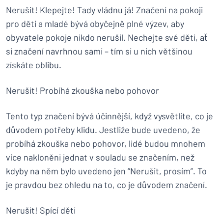
Nerušit! Klepejte! Tady vládnu já! Značení na pokoji
pro děti a mladé bývá obyčejně plné výzev, aby
obyvatele pokoje nikdo nerušil. Nechejte své děti, ať
si značení navrhnou sami – tím si u nich většinou
získáte oblibu.
Nerušit! Probíhá zkouška nebo pohovor
Tento typ značení bývá účinnější, když vysvětlíte, co je
důvodem potřeby klidu. Jestliže bude uvedeno, že
probíhá zkouška nebo pohovor, lidé budou mnohem
více nakloněni jednat v souladu se značením, než
kdyby na něm bylo uvedeno jen “Nerušit, prosím”. To
je pravdou bez ohledu na to, co je důvodem značení.
Nerušit! Spící děti