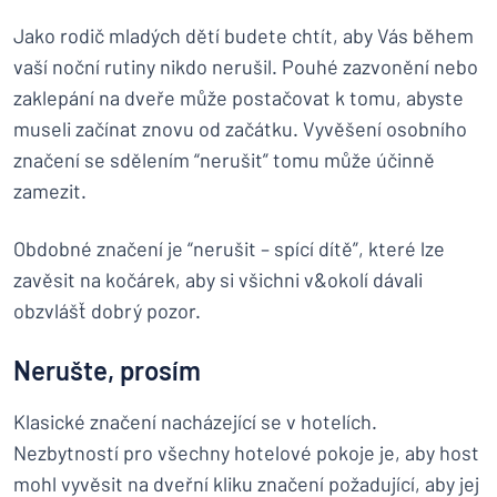
Jako rodič mladých dětí budete chtít, aby Vás během
vaší noční rutiny nikdo nerušil. Pouhé zazvonění nebo
zaklepání na dveře může postačovat k tomu, abyste
museli začínat znovu od začátku. Vyvěšení osobního
značení se sdělením “nerušit” tomu může účinně
zamezit.
Obdobné značení je “nerušit – spící dítě”, které lze
zavěsit na kočárek, aby si všichni v&okolí dávali
obzvlášť dobrý pozor.
Nerušte, prosím
Klasické značení nacházející se v hotelích.
Nezbytností pro všechny hotelové pokoje je, aby host
mohl vyvěsit na dveřní kliku značení požadující, aby jej