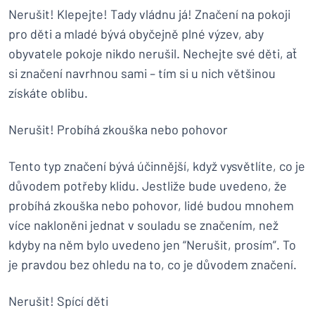
Nerušit! Klepejte! Tady vládnu já! Značení na pokoji
pro děti a mladé bývá obyčejně plné výzev, aby
obyvatele pokoje nikdo nerušil. Nechejte své děti, ať
si značení navrhnou sami – tím si u nich většinou
získáte oblibu.
Nerušit! Probíhá zkouška nebo pohovor
Tento typ značení bývá účinnější, když vysvětlíte, co je
důvodem potřeby klidu. Jestliže bude uvedeno, že
probíhá zkouška nebo pohovor, lidé budou mnohem
více nakloněni jednat v souladu se značením, než
kdyby na něm bylo uvedeno jen “Nerušit, prosím”. To
je pravdou bez ohledu na to, co je důvodem značení.
Nerušit! Spící děti