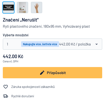
Zobrazit všechny kategorie
Vyžádat
si
Značení „Nerušit“
nabídku
Přihlášení
Rytí plastového značení, 180x95 mm, Vyřezávaný plast
Nenacházíte, co hledáte?
Porovná
Začněte navrhovat
Služby
Vyberte množství
zákazníkům
1
442.00 Kč
/ položka
Nakupujte více, šetřete více
Jednotlivec
/
Podnik
442.00 Kč
Cena
vč. DPH
Přizpůsobit
Záruka spokojenosti zákazníků
Rychlé doručení