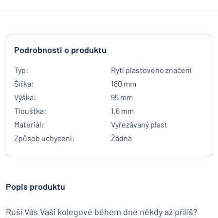
Podrobnosti o produktu
Typ:
Rytí plastového značení
Šířka:
180 mm
Výška:
95 mm
Tloušťka:
1,6 mm
Materiál:
Vyřezávaný plast
Způsob uchycení:
Žádná
Popis produktu
Ruší Vás Vaši kolegové během dne někdy až příliš?