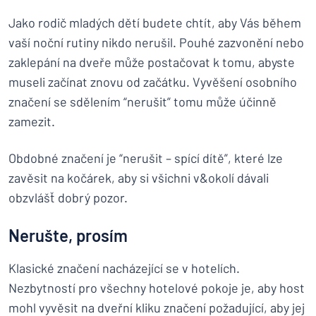
Jako rodič mladých dětí budete chtít, aby Vás během
vaší noční rutiny nikdo nerušil. Pouhé zazvonění nebo
zaklepání na dveře může postačovat k tomu, abyste
museli začínat znovu od začátku. Vyvěšení osobního
značení se sdělením “nerušit” tomu může účinně
zamezit.
Obdobné značení je “nerušit – spící dítě”, které lze
zavěsit na kočárek, aby si všichni v&okolí dávali
obzvlášť dobrý pozor.
Nerušte, prosím
Klasické značení nacházející se v hotelích.
Nezbytností pro všechny hotelové pokoje je, aby host
mohl vyvěsit na dveřní kliku značení požadující, aby jej