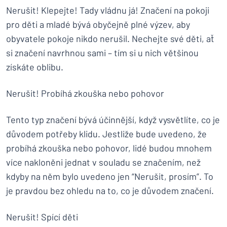
Nerušit! Klepejte! Tady vládnu já! Značení na pokoji
pro děti a mladé bývá obyčejně plné výzev, aby
obyvatele pokoje nikdo nerušil. Nechejte své děti, ať
si značení navrhnou sami – tím si u nich většinou
získáte oblibu.
Nerušit! Probíhá zkouška nebo pohovor
Tento typ značení bývá účinnější, když vysvětlíte, co je
důvodem potřeby klidu. Jestliže bude uvedeno, že
probíhá zkouška nebo pohovor, lidé budou mnohem
více nakloněni jednat v souladu se značením, než
kdyby na něm bylo uvedeno jen “Nerušit, prosím”. To
je pravdou bez ohledu na to, co je důvodem značení.
Nerušit! Spící děti