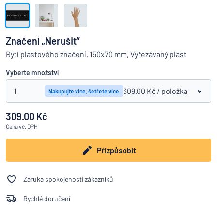
Zobrazit všechny kategorie
Vyžádat
si
Značení „Nerušit“
nabídku
Přihlášení
Rytí plastového značení, 150x70 mm, Vyřezávaný plast
Nenacházíte, co hledáte?
Porovná
Začněte navrhovat
Služby
Vyberte množství
zákazníkům
1
309.00 Kč
/ položka
Nakupujte více, šetřete více
Jednotlivec
/
Podnik
309.00 Kč
Cena
vč. DPH
Přizpůsobit
Záruka spokojenosti zákazníků
Rychlé doručení