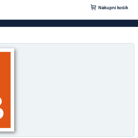
Nákupní košík
ovky
Domovní značení
isní schránky
Značení „Žádnou nežádoucí poštu“
načení
Štítky a cedulky