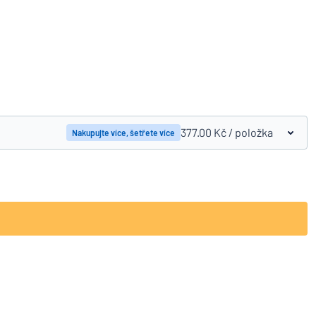
Porovnávání produktů
377.00 Kč
/ položka
Nakupujte více, šetřete více