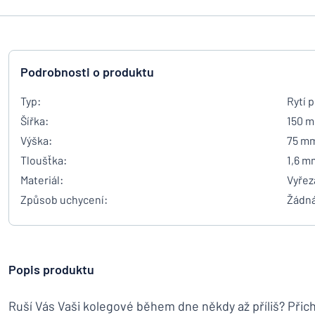
Podrobnosti o produktu
Typ:
Rytí 
Šířka:
150 
Výška:
75 m
Tloušťka:
1,6 m
Materiál:
Vyřez
Způsob uchycení:
Žádn
Popis produktu
Ruší Vás Vaši kolegové během dne někdy až příliš? Přic