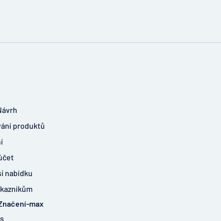
Návrh
ání produktů
í
účet
si nabídku
ákazníkům
 Značení-max
ás