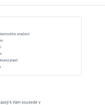
plastového značení
mm
m
m
ávaný plast
á
házejí k Vám sousedé v