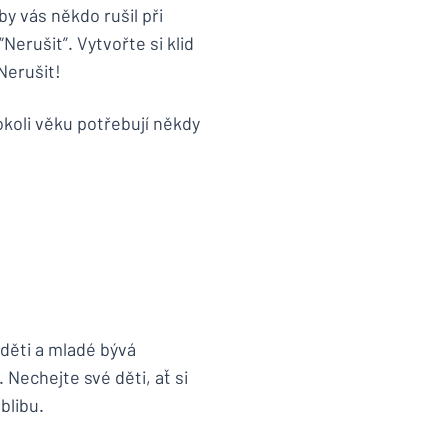
y vás někdo rušil při
erušit”. Vytvořte si klid
Nerušit!
hokoli věku potřebují někdy
 děti a mladé bývá
 Nechejte své děti, ať si
blibu.