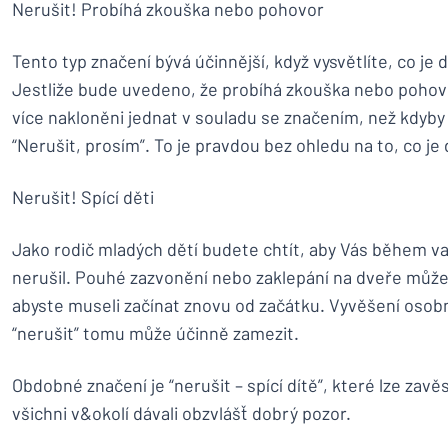
Nerušit! Probíhá zkouška nebo pohovor
Tento typ značení bývá účinnější, když vysvětlíte, co je
Jestliže bude uvedeno, že probíhá zkouška nebo poho
více nakloněni jednat v souladu se značením, než kdyb
“Nerušit, prosím”. To je pravdou bez ohledu na to, co j
Nerušit! Spící děti
Jako rodič mladých dětí budete chtít, aby Vás během vaš
nerušil. Pouhé zazvonění nebo zaklepání na dveře můž
abyste museli začínat znovu od začátku. Vyvěšení osob
“nerušit” tomu může účinně zamezit.
Obdobné značení je “nerušit – spící dítě”, které lze zavěs
všichni v&okolí dávali obzvlášť dobrý pozor.