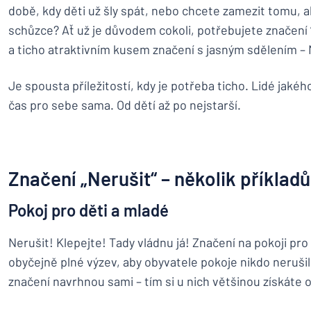
době, kdy děti už šly spát, nebo chcete zamezit tomu, ab
schůzce? Ať už je důvodem cokoli, potřebujete značení “N
a ticho atraktivním kusem značení s jasným sdělením – 
Je spousta příležitostí, kdy je potřeba ticho. Lidé jaké
čas pro sebe sama. Od dětí až po nejstarší.
Značení „Nerušit“ – několik příkladů
Pokoj pro děti a mladé
Nerušit! Klepejte! Tady vládnu já! Značení na pokoji pro
obyčejně plné výzev, aby obyvatele pokoje nikdo nerušil.
značení navrhnou sami – tím si u nich většinou získáte o