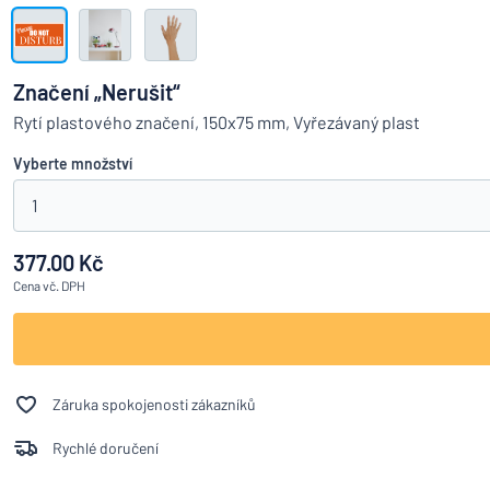
Zobrazit všechny kategorie
Vyžádat
si
Značení „Nerušit“
nabídku
Přihlášení
Rytí plastového značení, 150x75 mm, Vyřezávaný plast
Nenacház
Služby
Vyberte množství
zákazníkům
1
Jednotlivec
/
Podnik
377.00 Kč
Cena
vč. DPH
Záruka spokojenosti zákazníků
Rychlé doručení