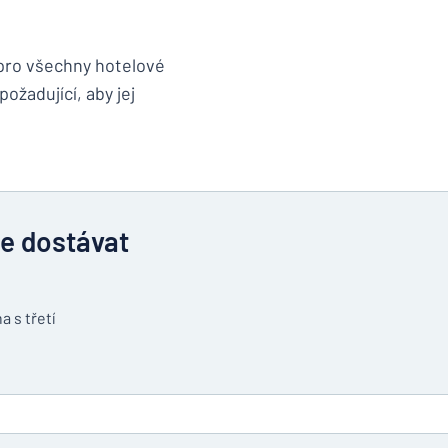
 pro všechny hotelové
ožadující, aby jej
te dostávat
a s třetí