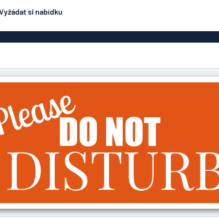
Vyžádat si nabídku
ení
Oboustranné značení
Nejpopulárnější
čení
Plakáty
Jmen
ení
Eco Board
načení
PVC cedule
ez oceli
Hliníkové značení
Značení na dop
podobné
ení
smaltovanému značení
čení
Rolety
lepky
Dveřní z
y