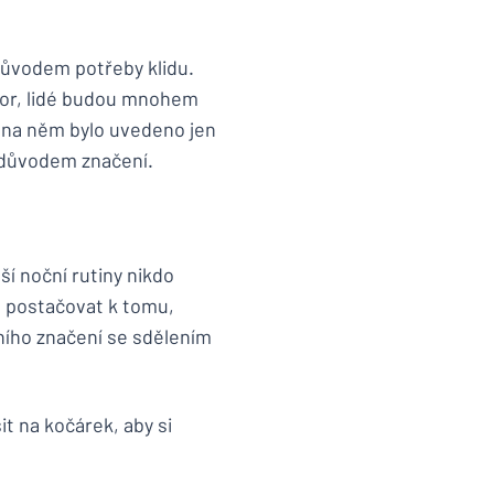
 důvodem potřeby klidu.
vor, lidé budou mnohem
y na něm bylo uvedeno jen
e důvodem značení.
í noční rutiny nikdo
e postačovat k tomu,
ního značení se sdělením
it na kočárek, aby si