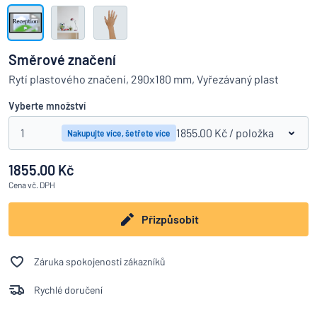
Zobrazit všechny kategorie
Vyžádat
si
Směrové značení
nabídku
Přihlášení
Rytí plastového značení, 290x180 mm, Vyřezávaný plast
Nenacházíte, co hledáte?
Porovná
Začněte navrhovat
Služby
Vyberte množství
zákazníkům
1
1855.00 Kč
/ položka
Nakupujte více, šetřete více
Jednotlivec
/
Podnik
1855.00 Kč
Cena
vč. DPH
Přizpůsobit
Záruka spokojenosti zákazníků
Rychlé doručení