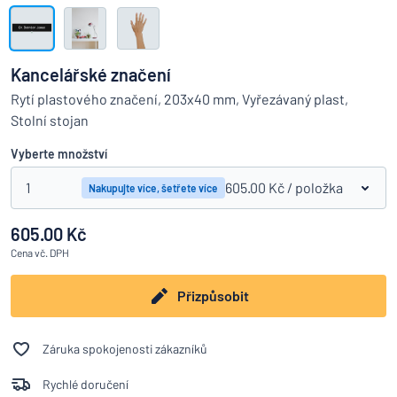
Zobrazit všechny kategorie
Vyžádat
si
Kancelářské značení
nabídku
Přihlášení
Rytí plastového značení, 203x40 mm, Vyřezávaný plast,
Nenacházíte, co hledáte?
Porovná
Začněte navrhovat
Stolní stojan
Služby
zákazníkům
Vyberte množství
Jednotlivec
/
Podnik
1
605.00 Kč
/ položka
Nakupujte více, šetřete více
605.00 Kč
Cena
vč. DPH
Přizpůsobit
Záruka spokojenosti zákazníků
Rychlé doručení